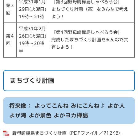
平成31年1月
『第3回野母崎樺島しゃべろう会』
第3
29日(火曜日)
まちづくり計画（案）をみんなで考え
回
19時～21時
よう！
平成31年2月
『第4回野母崎樺島しゃべろう会』
第4
26日(火曜日)
完成したまちづくり計画をみんなで共
回
19時～20時
有しよう！
半
まちづくり計画
将来像： よってこんね みにこんね♪ よか人
よか海 よか景色 よかヨカ樺島
野母崎樺島まちづくり計画（PDFファイル／712KB）