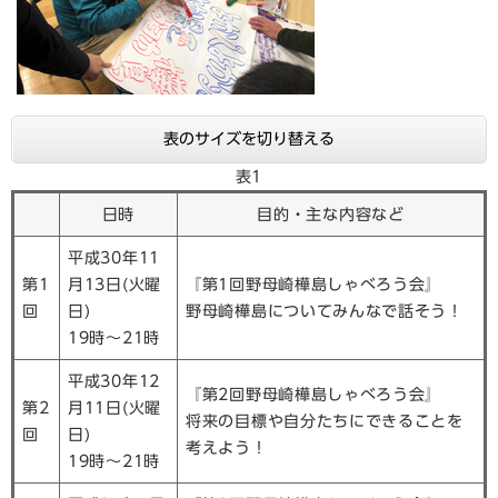
表のサイズを切り替える
表1
日時
目的・主な内容など
平成30年11
第1
月13日(火曜
『第1回野母崎樺島しゃべろう会』
回
日)
野母崎樺島についてみんなで話そう！
19時～21時
平成30年12
『第2回野母崎樺島しゃべろう会』
第2
月11日(火曜
将来の目標や自分たちにできることを
回
日)
考えよう！
19時～21時