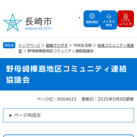
ペ
メ
ー
ニ
ジ
ュ
いざと
よくある
の
ー
閲覧補助
いうとき
質問
先
を
頭
飛
で
ば
トップページ
>
組織でさがす
>
市民生活部
>
地域コミュニティ推進
現在地
す
し
室
>
野母崎樺島地区コミュニティ連絡協議会
。
て
本
文
野母崎樺島地区コミュニティ連絡
へ
協議会
ページID：0004623
更新日：2025年5月9日更新
本
文
ページ内目次