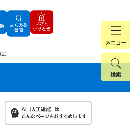
いざと
よくある
助
いうとき
質問
メニュー
議会
検索
AI（人工知能）は
こんなページをおすすめします