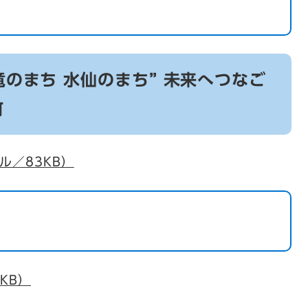
竜のまち 水仙のまち” 未来へつなご
町
ル／83KB）
KB）