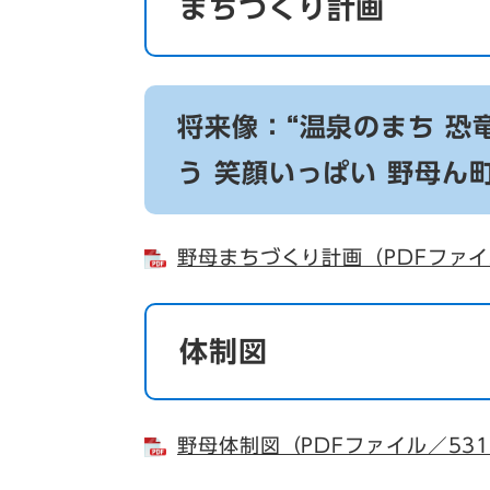
まちづくり計画
将来像：“温泉のまち 恐
う 笑顔いっぱい 野母ん
野母まちづくり計画（PDFファイ
体制図
野母体制図（PDFファイル／531