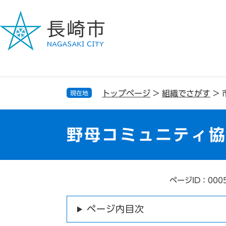
ペ
メ
ー
ニ
ジ
ュ
の
ー
先
を
頭
飛
で
ば
す
し
トップページ
>
組織でさがす
>
現在地
。
て
本
文
野母コミュニティ
へ
ページID：000
本
文
ページ内目次