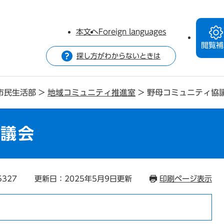
本文へ
Foreign languages
閲覧補
探し方がわからないときは
市民生活部
>
地域コミュニティ推進室
>
野母コミュニティ協
協議会
5327
更新日：2025年5月9日更新
印刷ページ表示