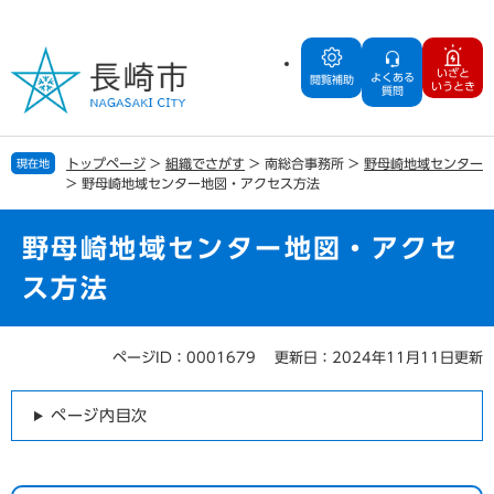
ペ
メ
ー
ニ
ジ
ュ
いざと
よくある
の
ー
閲覧補助
いうとき
質問
先
を
頭
飛
で
ば
トップページ
>
組織でさがす
>
南総合事務所
>
野母崎地域センター
現在地
す
し
>
野母崎地域センター地図・アクセス方法
。
て
本
文
野母崎地域センター地図・アクセ
へ
ス方法
ページID：0001679
更新日：2024年11月11日更新
本
文
ページ内目次