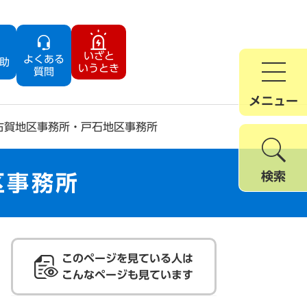
いざと
よくある
助
いうとき
質問
メニュー
古賀地区事務所・戸石地区事務所
検索
区事務所
このページを見ている人は
こんなページも見ています