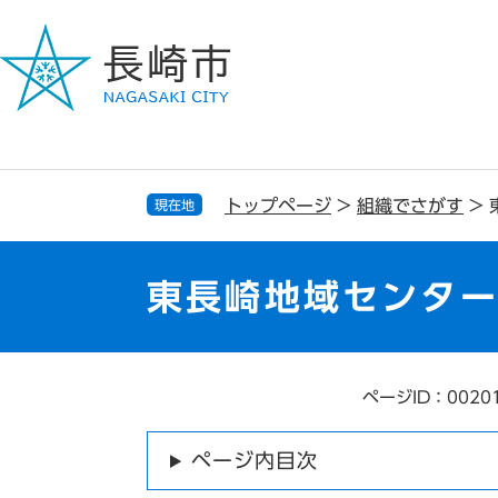
ペ
メ
ー
ニ
ジ
ュ
の
ー
先
を
頭
飛
で
ば
す
し
トップページ
>
組織でさがす
>
現在地
。
て
本
文
東長崎地域センタ
へ
ページID：0020
本
文
ページ内目次