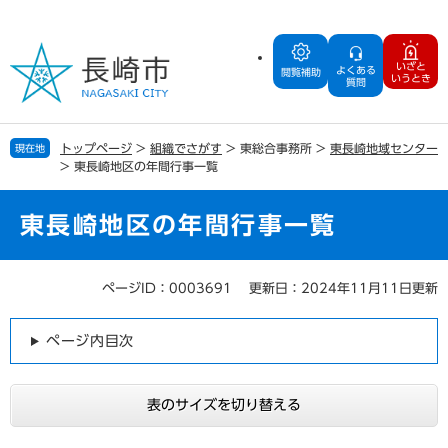
ペ
メ
ー
ニ
ジ
ュ
いざと
よくある
の
ー
閲覧補助
いうとき
質問
先
を
頭
飛
で
ば
トップページ
>
組織でさがす
>
東総合事務所
>
東長崎地域センター
現在地
す
し
>
東長崎地区の年間行事一覧
。
て
本
文
東長崎地区の年間行事一覧
へ
ページID：0003691
更新日：2024年11月11日更新
本
文
ページ内目次
表のサイズを切り替える