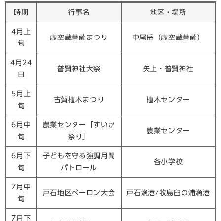
時期
行事名
地区・場所
4月上
虚空蔵菩薩まつり
中尾岳（虚空蔵菩薩）
旬
4月24
普賢神社大祭
矢上・普賢神社
日
5月上
古賀植木まつり
植木センター
旬
6月中
農業センター「すいか
農業センター
旬
祭り」
6月下
子どもを守る強調月間
各小学校
旬
パトロール
7月中
戸石地区ペーロン大会
戸石漁港/牧島臼の浦漁港
旬
7月下