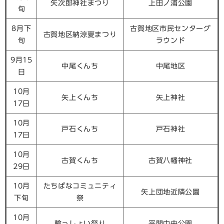
矢次郎神社まつり
上田ノ浦公園
旬
8月下
古賀地区市民センターグ
古賀地区納涼夏まつり
旬
ラウンド
9月15
中尾くんち
中尾地区
日
10月
矢上くんち
矢上神社
17日
10月
戸石くんち
戸石神社
17日
10月
古賀くんち
古賀八幡神社
29日
10月
たちばなコミュニティ
矢上団地近隣公園
下旬
祭
10月
輪っしょい祭り
平間中央公園