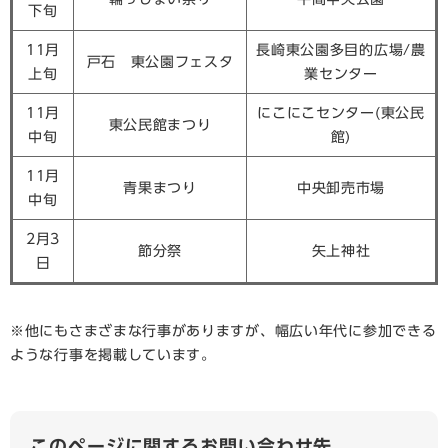
下旬
11月
長崎東公園多目的広場/農
戸石 東公園フェスタ
上旬
業センター
11月
にこにこセンター(東公民
東公民館まつり
中旬
館)
11月
青果まつり
中央卸売市場
中旬
2月3
節分祭
矢上神社
日
※他にもさまざまな行事がありますが、幅広い年代に参加できる
ような行事を掲載しています。
このページに関するお問い合わせ先