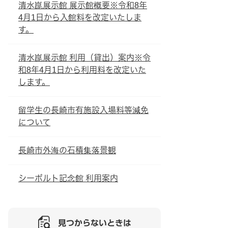
清水崑展示館 展示館概要※令和8年
4月1日から入館料を改定いたしま
す。
清水崑展示館 利用（貸出）案内※令
和8年4月1日から利用料を改定いた
します。
留学生の長崎市有施設入場料等減免
について
長崎市外海の石積集落景観
シーボルト記念館 利用案内
見つからないときは