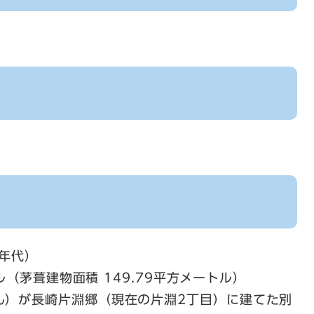
0年代）
トル（茅葺建物面積 149.79平方メートル）
ん）が長崎片淵郷（現在の片淵2丁目）に建てた別