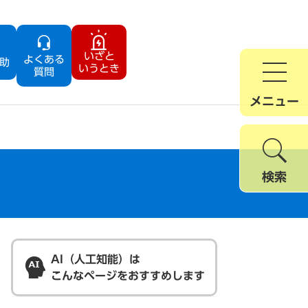
いざと
よくある
助
いうとき
質問
メニュー
検索
AI（人工知能）は
こんなページをおすすめします