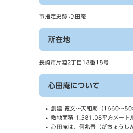
市指定史跡 心田庵
所在地
長崎市片淵2丁目18番18号
心田庵について
創建 寛文～天和期（1660～8
敷地面積 1,581.08平方メー
心田庵は、何兆晋（がちょうし