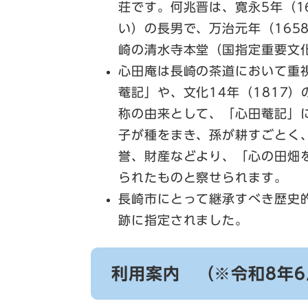
荘です。何兆晋は、寛永5年（1
い）の長男で、万治元年（165
崎の清水寺本堂（国指定重要文
心田庵は長崎の茶道において重視
菴記」や、文化14年（1817
称の由来として、「心田菴記」
子が種をまき、孫が耕すごとく
誉、財産などより、「心の田畑
られたものと察せられます。
長崎市にとって継承すべき歴史
跡に指定されました。
利用案内 （※令和8年