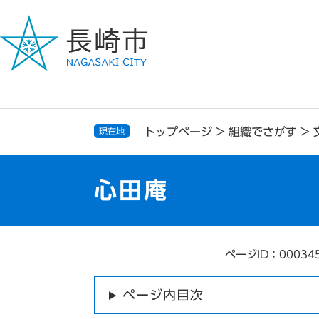
ペ
メ
ー
ニ
ジ
ュ
の
ー
先
を
頭
飛
で
ば
す
し
トップページ
>
組織でさがす
>
現在地
。
て
本
文
心田庵
へ
ページID：00034
本
文
ページ内目次