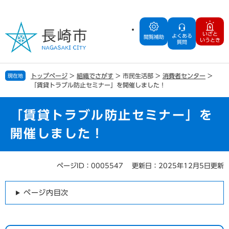
ペ
メ
ー
ニ
ジ
ュ
いざと
よくある
の
ー
閲覧補助
いうとき
質問
先
を
頭
飛
で
ば
トップページ
>
組織でさがす
>
市民生活部
>
消費者センター
>
現在地
す
し
「賃貸トラブル防止セミナー」を開催しました！
。
て
本
文
「賃貸トラブル防止セミナー」を
へ
開催しました！
ページID：0005547
更新日：2025年12月5日更新
本
文
ページ内目次