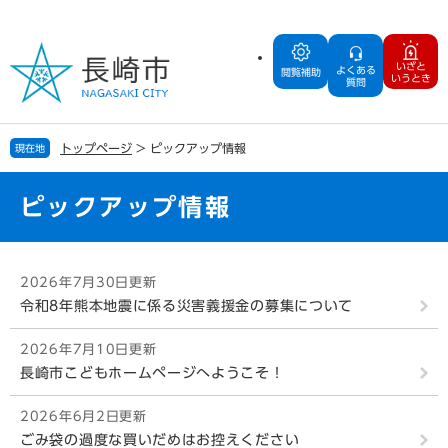
ペ
メ
ー
ニ
ジ
ュ
いざと
よくある
の
ー
閲覧補助
いうとき
質問
先
を
頭
飛
で
ば
トップページ
>
ピックアップ情報
現在地
す
し
。
て
本
ピックアップ情報
文
へ
本
2026年7月30日更新
文
令和8年熊本地震に係る災害義援金の募集について
2026年7月10日更新
長崎市こどもホームページへようこそ！
2026年6月2日更新
ごみ袋の過度な買いだめはお控えください