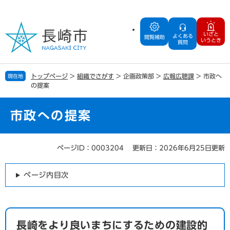
ペ
メ
ー
ニ
ジ
ュ
いざと
よくある
の
ー
閲覧補助
いうとき
質問
先
を
頭
飛
で
ば
トップページ
>
組織でさがす
>
企画政策部
>
広報広聴課
>
市政へ
現在地
す
し
の提案
。
て
本
文
市政への提案
へ
ページID：0003204
更新日：2026年6月25日更新
本
文
ページ内目次
長崎をより良いまちにするための建設的