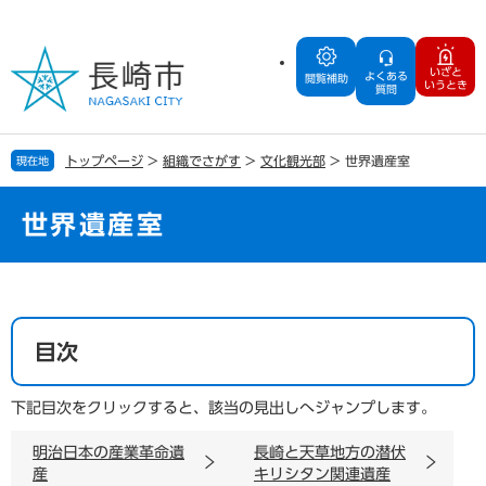
ペ
メ
ー
ニ
ジ
ュ
いざと
よくある
の
ー
閲覧補助
いうとき
質問
先
を
頭
飛
で
ば
トップページ
>
組織でさがす
>
文化観光部
>
世界遺産室
現在地
す
し
。
て
本
世界遺産室
文
へ
本
文
目次
下記目次をクリックすると、該当の見出しへジャンプします。
明治日本の産業革命遺
長崎と天草地方の潜伏
産
キリシタン関連遺産