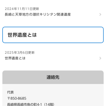
修復・公開活用計画』を策定しました
2024年11月11日更新
長崎と天草地方の潜伏キリシタン関連遺産
2024年8月28日更新
「明治日本の産業革命遺産」ミステリー小説を巡る旅
特設ページを開設しました！
世界遺産とは
2025年3月6日更新
世界遺産とは
連絡先
代表
〒850-8685
長崎県長崎市魚の町4-1（14階）