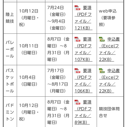
7月24日
要項
10月12日
web申込
陸上
（金曜日）
（PDFフ
（月曜日・
（要項参
競技
～9月4日
ァイル／
祝）
照）
（金曜日）
121KB）
8月7日（金
要項
申込書
バレ
10月11日
曜日）～8
（PDFフ
（Excelフ
ーボ
（日曜日）
月31日（月
ァイル／
ァイル／
ール
曜日）
107KB）
22KB）
バス
7月17日
要項
申込書
ケッ
10月4日
（金曜日）
（PDFフ
（Excelフ
トボ
（日曜日）
～8月17日
ァイル／
ァイル／
ール
（月曜日）
106KB）
22KB）
8月7日（金
要項
バド
10月12日
曜日）～8
（PDFフ
競技団体問
ミン
（月曜日・
月31日（月
ァイル／
合せ
トン
祝）
曜日）
89KB）