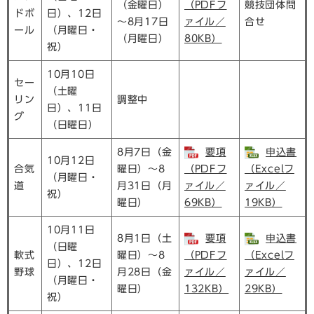
（金曜日）
（PDFフ
競技団体問
ドボ
日）、12日
～8月17日
ァイル／
合せ
ール
（月曜日・
（月曜日）
80KB）
祝）
10月10日
セー
（土曜
リン
調整中
日）、11日
グ
（日曜日）
8月7日（金
要項
申込書
10月12日
合気
曜日）～8
（PDFフ
（Excelフ
（月曜日・
道
月31日（月
ァイル／
ァイル／
祝）
曜日）
69KB）
19KB）
10月11日
8月1日（土
要項
申込書
（日曜
軟式
曜日）～8
（PDFフ
（Excelフ
日）、12日
野球
月28日（金
ァイル／
ァイル／
（月曜日・
曜日）
132KB）
29KB）
祝）