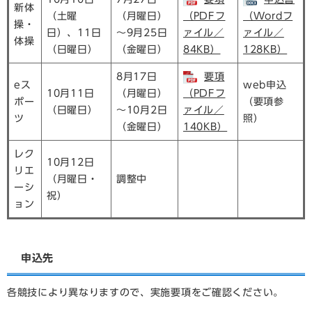
新体
（土曜
（月曜日）
（PDFフ
（Wordフ
操・
日）、11日
～9月25日
ァイル／
ァイル／
体操
（日曜日）
（金曜日）
84KB）
128KB）
8月17日
要項
eス
web申込
10月11日
（月曜日）
（PDFフ
ポー
（要項参
（日曜日）
～10月2日
ァイル／
ツ
照）
（金曜日）
140KB）
レク
10月12日
リエ
（月曜日・
調整中
ーシ
祝）
ョン
申込先
各競技により異なりますので、実施要項をご確認ください。