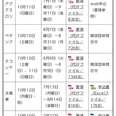
7月1日（水
要項
アク
web申込
10月11日
曜日）～9
（PDFフ
アス
（要項参
（日曜日）
月11日（金
ァイル／
ロン
照）
曜日）
83KB）
8月7日（金
要項
ペタ
10月10日
曜日）～8
（PDFフ
競技団体問
ンク
（土曜日）
月31日（月
ァイル／
合せ
曜日）
72KB）
10月10日
6月9日（火
要項
テコ
（土曜
曜日）～8
（PDFフ
競技団体問
ンド
日）、11日
月9日（日
ァイル／
合せ
ー
（日曜日）
曜日）
134KB）
7月13日
要項
申込書
10月12日
太極
（月曜日）
（PDFフ
（Excelフ
（月曜日・
拳
～8月14日
ァイル／
ァイル／
祝）
（金曜日）
81KB）
17KB）
10月10日
7月27日
要項
申込書