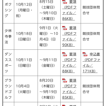
8月15日
要項
ボク
10月12日
（土曜日）
（PDFフ
競技団体問
シン
（月曜日・
～9月10日
ァイル／
合せ
グ
祝）
（木曜日）
86KB）
9月1日（火
要項
少林
10月18日
曜日）～10
（PDFフ
競技団体問
寺拳
（日曜日）
月4日（日
ァイル／
合せ
法
曜日）
90KB）
ダン
要項
申込書
スス
10月11日
～9月11日
（PDFフ
（PDFファ
ポー
（日曜日）
（金曜日）
ァイル／
イル／
ツ
88KB）
171KB）
グラ
8月20日
要項
ウン
10月4日
（木曜日）
（PDFフ
競技団体問
ドゴ
（火曜日）
～9月19日
ァイル／
合せ
ルフ
（木曜日）
85KB）