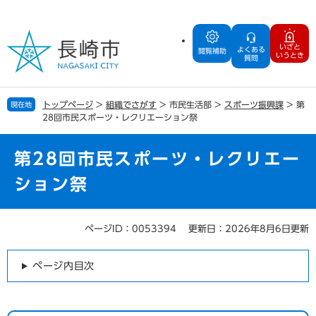
ペ
メ
ー
ニ
ジ
ュ
いざと
よくある
の
ー
閲覧補助
いうとき
質問
先
を
頭
飛
で
ば
トップページ
>
組織でさがす
>
市民生活部
>
スポーツ振興課
>
第
現在地
す
し
28回市民スポーツ・レクリエーション祭
。
て
本
文
第28回市民スポーツ・レクリエー
へ
ション祭
ページID：0053394
更新日：2026年8月6日更新
本
文
ページ内目次