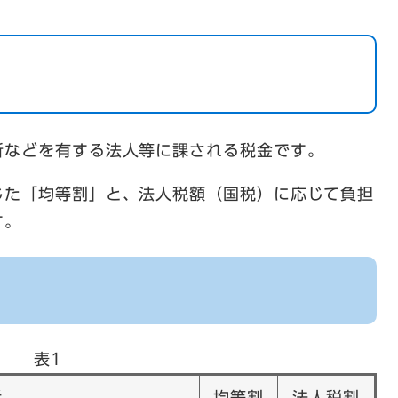
所などを有する法人等に課される税金です。
じた「均等割」と、法人税額（国税）に応じて負担
す。
表1
者
均等割
法人税割