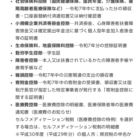
社会保険料控除（国民健康保険、国民年金、介護保険、後
期高齢者医療保険など）
…令和7年中に支払った分の領収
書・口座振替納付済通知書又は納付確認書
小規模企業共済等掛金控除
…共済掛金、心身障害者扶養障
害掛金又は確定拠出年金法に基づく個人型年金加入者掛金
等の証明書
生命保険料、地震保険料控除
…令和7年分の控除証明書
勤労学生控除
…学生証
障害者控除
…本人又は扶養されているかたの障害者手帳や
療育手帳など
雑損控除
…令和7年中の災害関連の支出の領収書
寄附金控除
…令和7年中の寄附金の受領書、領収書又は国
税庁長官が指定した特定事業者が発行する「寄附金控除に
関する証明書」
医療費控除
…医療費控除の明細書、医療保険者等の医療費
通知書（医療費のお知らせ）
セルフメディケーション税制（医療費控除の特例）を選択
する場合は、セルフメディケーション税制の明細書
※平成30年度（平成29年分）の個人市；県民税の申告か