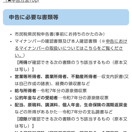
（▲申告方法Top)
申告に必要な書類等
市民税県民税申告書(事前にお持ちのかたのみ）
マイナンバーの確認書類及び本人確認書類（※
申告におけ
るマイナンバーの取扱いについてはこちらをご覧くださ
い。
）
【
所得
が確認できる次の書類のうち該当するもの（原本又
は写し）】
営業等所得者、農業所得者、不動産所得者
…収支内訳書(又
は自己作成の諸表)、経費の領収書など
給与所得者
…令和7年分の源泉徴収票
公的年金などの受給者
…令和7年分の源泉徴収票
配当、原稿料、講演料、個人年金、生命保険の満期返戻金
などの所得があるかた…令和7年分の支払調書など
【
控除
が確認できる次の書類のうち該当するもの（原本又
は写し）】