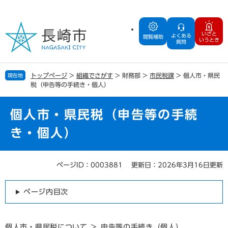
ペ
メ
ー
ニ
ジ
ュ
いざと
よくある
の
ー
閲覧補助
いうとき
質問
先
を
頭
飛
で
ば
トップページ
>
組織でさがす
>
財務部
>
市民税課
>
個人市・県民
現在地
す
し
税（申告等の手続き・個人）
。
て
本
文
個人市・県民税（申告等の手続
へ
き・個人）
ページID：0003881
更新日：2026年3月16日更新
本
文
ページ内目次
個人市・県民税について
＞ 申告等の手続き（個人）