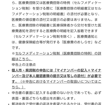
ら、医療費控除又は医療費控除の特例（セルフメディケー
ション税制）を受ける際に「医療費控除の明細書又はセル
フメディケーション税制の明細書」の添付が必要となり、
医療費の領収書の添付又は提示の必要はありません。ま
た、医療費控除の明細書に医療保険者から交付を受けた医
療費通知を添付すると医療費の明細を記入省略できます
（セルフメディケーション税制を除く）。医療費通知と
は、健康保険組合等が発行する「医療費のおしらせ」など
です。
※
セルフメディケーション税制（医療費控除の特例）の詳
細はこちら。
申告上の注意点
個人市・県民税の申告には「マイナンバーの記入＋マイナ
ンバー及び本人確認書類の提示又は写しの添付」が必要で
す。
（※申告におけるマイナンバーの取扱いについてはこ
ちら。）
申告書の裏面に記入する必要のないかたであっても、必ず
表面・裏面どちらも提出をお願いします。
郵送申告で受付書の返送を希望されるかたは、受付書の返