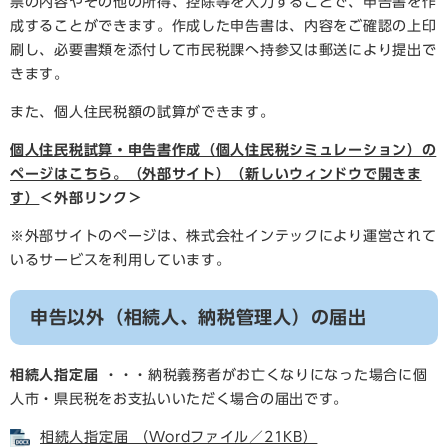
票の内容やその他の所得、控除等を入力することで、申告書を作
成することができます。作成した申告書は、内容をご確認の上印
刷し、必要書類を添付して市民税課へ持参又は郵送により提出で
きます。
また、個人住民税額の試算ができます。
個人住民税試算・申告書作成（個人住民税シミュレーション）の
ページはこちら。（外部サイト）（新しいウィンドウで開きま
す）
＜外部リンク＞
※外部サイトのページは、株式会社インテックにより運営されて
いるサービスを利用しています。
申告以外（相続人、納税管理人）の届出
相続人指定届
・・・納税義務者がお亡くなりになった場合に個
人市・県民税をお支払いいただく場合の届出です。
相続人指定届 （Wordファイル／21KB）