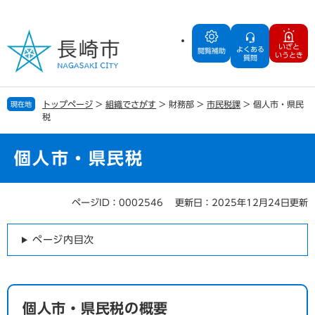
ペ
メ
ー
ニ
ジ
ュ
いざと
よくある
の
ー
閲覧補助
いうとき
質問
先
を
頭
飛
で
ば
トップページ
>
組織でさがす
>
財務部
>
市民税課
>
個人市・県民
現在地
す
し
税
。
て
本
文
個人市・県民税
へ
ページID：0002546
更新日：2025年12月24日更新
本
文
ページ内目次
個人市・県民税の概要