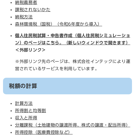
納税義務者
課税されないかた
納税方法
森林環境税（国税）（令和6年度から導入）
個人住民税試算・申告書作成（個人住民税シミュレーショ
ン）のページはこちら。（新しいウィンドウで開きます）
＜外部リンク＞
※外部リンク先のページは、株式会社インテックにより運
営されているサービスを利用しています。
税額の計算
計算方法
所得割と均等割
収入と所得
分離課税（土地建物の譲渡所得、株式の譲渡・配当所得）
所得控除（医療費控除など）