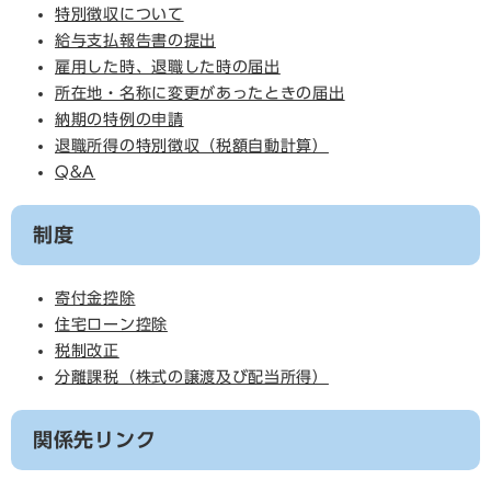
特別徴収について
給与支払報告書の提出
雇用した時、退職した時の届出
所在地・名称に変更があったときの届出
納期の特例の申請
退職所得の特別徴収（税額自動計算）
Q&A
制度
寄付金控除
住宅ローン控除
税制改正
分離課税（株式の譲渡及び配当所得）
関係先リンク