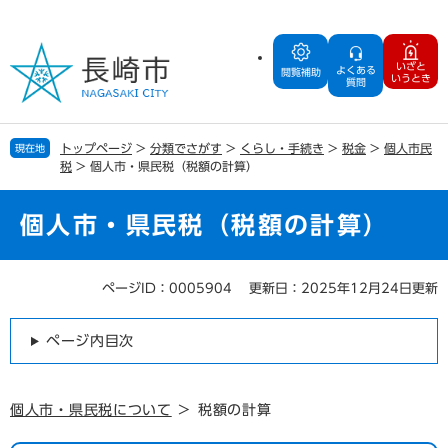
ペ
メ
ー
ニ
ジ
ュ
いざと
よくある
の
ー
閲覧補助
いうとき
質問
先
を
頭
飛
で
ば
トップページ
>
分類でさがす
>
くらし・手続き
>
税金
>
個人市民
現在地
す
し
税
>
個人市・県民税（税額の計算）
。
て
本
文
個人市・県民税（税額の計算）
へ
ページID：0005904
更新日：2025年12月24日更新
本
文
ページ内目次
個人市・県民税について
＞ 税額の計算