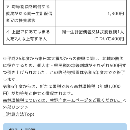
ァ 均等割額を納付する
義務がある同一生計配偶
1,300円
者又は扶養親族
イ 上記アにあてはまる
同一生計配偶者又は扶養親族1人
人を2人以上有する人
について400円
※平成26年度から東日本大震災からの復興に関し、地域の防災
に役立てるため、個人市・県民税の均等割額がそれぞれ500円ず
つ引き上げられました。この臨時的措置は令和5年度までで終了
します。
令和6年度からは、新たに国税である森林環境税（年額1,000
円）が均等割と併せて徴収されます。
森林環境税については、林野庁ホームページをご覧ください。
＜
外部リンク＞
（計算方法Top)