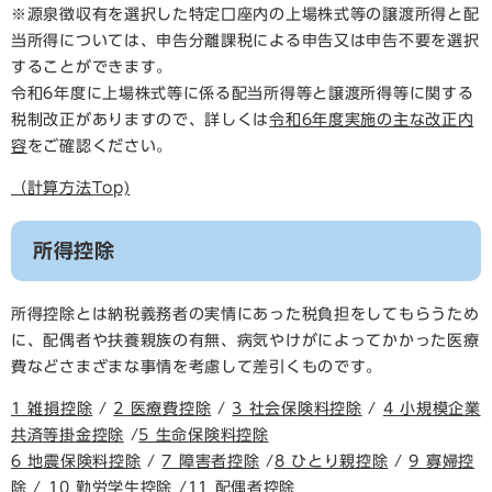
※源泉徴収有を選択した特定口座内の上場株式等の譲渡所得と配
当所得については、申告分離課税による申告又は申告不要を選択
することができます。
令和6年度に上場株式等に係る配当所得等と譲渡所得等に関する
税制改正がありますので、詳しくは
令和6年度実施の主な改正内
容
をご確認ください。
（計算方法Top)
所得控除
所得控除とは納税義務者の実情にあった税負担をしてもらうため
に、配偶者や扶養親族の有無、病気やけがによってかかった医療
費などさまざまな事情を考慮して差引くものです。
1 雑損控除
/
2 医療費控除
/
3 社会保険料控除
/
4 小規模企業
共済等掛金控除
/
5 生命保険料控除
6 地震保険料控除
/
7 障害者控除
/
8 ひとり親控除
/
9 寡婦控
除
/
10 勤労学生控除
/
11 配偶者控除