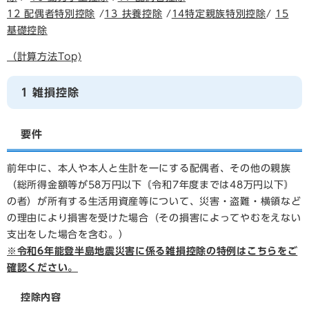
12 配偶者特別控除
/
13 扶養控除
/
14特定親族特別控除
/
15
基礎控除
（計算方法Top)
1 雑損控除
要件
前年中に、本人や本人と生計を一にする配偶者、その他の親族
（総所得金額等が58万円以下｟令和7年度までは48万円以下｠
の者）が所有する生活用資産等について、災害・盗難・横領など
の理由により損害を受けた場合（その損害によってやむをえない
支出をした場合を含む。）
※令和6年能登半島地震災害に係る雑損控除の特例はこちらをご
確認ください。
控除内容