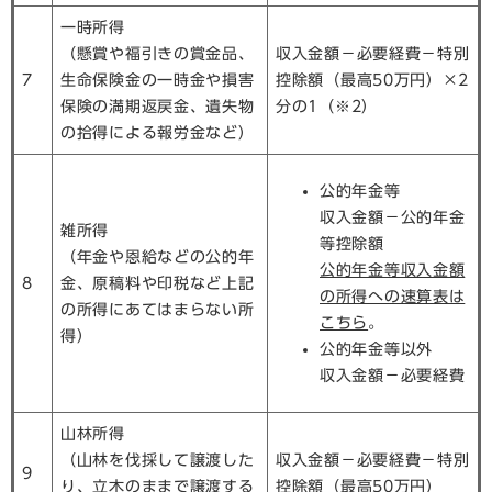
一時所得
（懸賞や福引きの賞金品、
収入金額－必要経費－特別
7
生命保険金の一時金や損害
控除額（最高50万円）×2
保険の満期返戻金、遺失物
分の1（※2）
の拾得による報労金など）
公的年金等
収入金額－公的年金
雑所得
等控除額
（年金や恩給などの公的年
公的年金等収入金額
8
金、原稿料や印税など上記
の所得への速算表は
の所得にあてはまらない所
こちら
。
得）
公的年金等以外
収入金額－必要経費
山林所得
（山林を伐採して譲渡した
収入金額－必要経費－特別
9
り、立木のままで譲渡する
控除額（最高50万円）