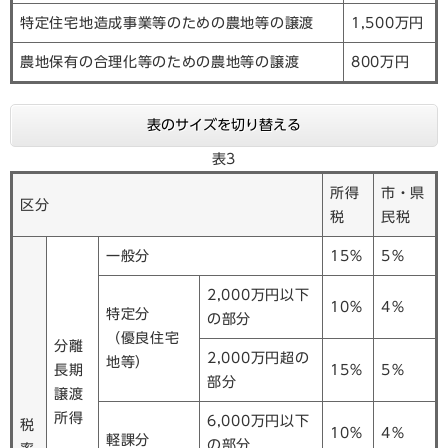
特定住宅地造成事業等のための農地等の譲渡
1,500万円
農地保有の合理化等のための農地等の譲渡
800万円
表のサイズを切り替える
表3
所得
市・県
区分
税
民税
一般分
15％
5％
2,000万円以下
10％
4％
特定分
の部分
（優良住宅
分離
2,000万円超の
地等）
長期
15％
5％
部分
譲渡
所得
6,000万円以下
税
10％
4％
軽課分
の部分