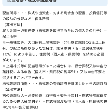
配当所得・株式等譲渡所得
配当所得・・・株式や出資金に対する剰余金の配当、投資信託等
の収益の分配などに係る所得
【算出方法】
収入金額－必要経費（株式等を取得するための借入金の利子）＝
配当所得
※一般株式等、大口保有上場株式等（発行株式総数の3%以上保
有）の配当所得があった場合は、総合課税（市・県民税の税率
10%）により申告し、住民税（個人市・県民税）を納める必要
があります。
※上場株式等の配当所得があった場合には、総合課税又は申告分
離課税による申告（個人市・県民税の税率5%）又は申告不要を
選択することができます。
株式等譲渡所得・・・株式等の有価証券を譲渡したときの譲渡益
【算出方法】
株の売却収入－必要経費（取得費＋委託手数料＋株式等を取得す
るための借入金の利子）＝株式等譲渡所得（個人市・県民税の税
率5%※申告分離課税）