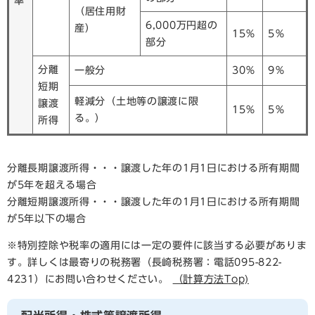
率
（居住用財
6,000万円超の
産）
15％
5％
部分
分離
一般分
30％
9％
短期
軽減分（土地等の譲渡に限
譲渡
15％
5％
る。）
所得
分離長期譲渡所得・・・譲渡した年の1月1日における所有期間
が5年を超える場合
分離短期譲渡所得・・・譲渡した年の1月1日における所有期間
が5年以下の場合
※特別控除や税率の適用には一定の要件に該当する必要がありま
す。詳しくは最寄りの税務署（長崎税務署：電話095-822-
4231）にお問い合わせください。
（計算方法Top)