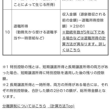
ことによって生じる所得）
収入金額（源泉徴収される
前の金額)－退職所得控除
退職所得
額）×2分の1
10
（勤務先から受ける退職手
※勤続年数が5年以下であ
当や一時恩給など）
る場合などは退職所得の計
算方法が異なります。詳し
くはこちら
※1 特別控除の残とは、短期譲渡所得と長期譲渡所得の両方があ
った場合、短期譲渡所得に特別控除を適用した後の残りの控除
額。
※2 長期譲渡所得と一時所得、両方の所得がある場合には、それ
ぞれ特別控除後、合計した額の2分の1の額が、総所得金額とな
ります。
分離課税についてはこちら
（計算方法Top)