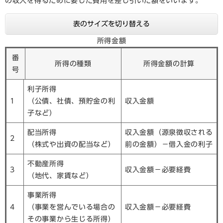
の収入を得るために要した費用を差し引いた額をいいます。
表のサイズを切り替える
所得金額
番
所得の種類
所得金額の計算
号
利子所得
1
（公債、社債、預貯金の利
収入金額
子など）
配当所得
収入金額（源泉徴収される
2
（株式や出資の配当など）
前の金額）－借入金の利子
不動産所得
3
収入金額－必要経費
（地代、家賃など）
事業所得
4
（事業を営んでいる場合の
収入金額－必要経費
その事業から生じる所得）