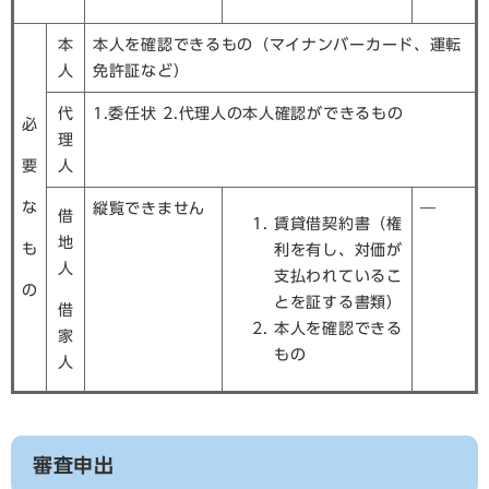
本
本人を確認できるもの（マイナンバーカード、運転
人
免許証など）
代
1.委任状 2.代理人の本人確認ができるもの
必
理
要
人
な
縦覧できません
―
借
賃貸借契約書（権
地
も
利を有し、対価が
人
支払われているこ
の
とを証する書類）
借
本人を確認できる
家
もの
人
審査申出