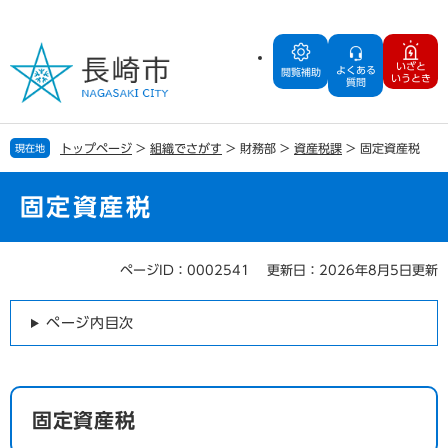
ペ
メ
ー
ニ
ジ
ュ
いざと
よくある
の
ー
閲覧補助
いうとき
質問
先
を
頭
飛
で
ば
トップページ
>
組織でさがす
>
財務部
>
資産税課
>
固定資産税
現在地
す
し
。
て
本
固定資産税
文
へ
ページID：0002541
更新日：2026年8月5日更新
本
文
ページ内目次
固定資産税