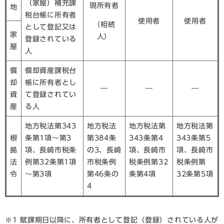
（家屋）補充課
現所有者
地
税台帳に所有者
使用者
使用者
（相続
として登記又は
家
人）
登録されている
屋
人
償
償却資産課税台
却
帳に所有者とし
―
―
―
資
て登録されてい
産
る人
地方税法第343
地方税法
地方税法第
地方税法第
根
条第1項～第3
第384条
343条第4
343条第5
拠
項、長崎市税条
の3、長崎
項、長崎市
項、長崎市
法
例第32条第1項
市税条例
税条例第32
税条例第
令
～第3項
第46条の
条第4項
32条第5項
4
※1 賦課期日以降に、所有者として登記（登録）されている人が