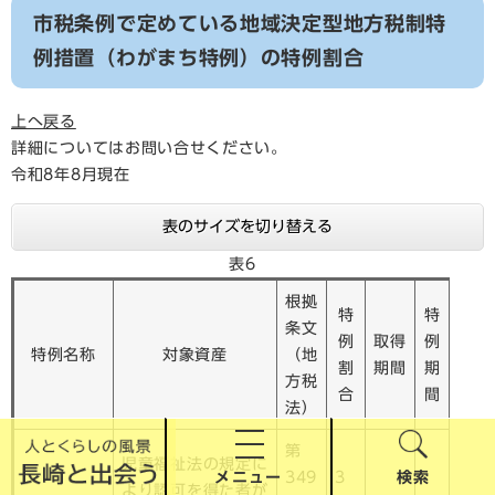
市税条例で定めている地域決定型地方税制特
例措置（わがまち特例）の特例割合
上へ戻る
詳細についてはお問い合せください。
令和8年8月現在
表のサイズを切り替える
表6
根拠
特
特
条文
例
取得
例
特例名称
対象資産
（地
割
期間
期
方税
合
間
法）
第
児童福祉法の規定に
メニュー
検索
349
3
より認可を得た者が