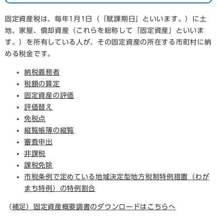
固定資産税は、毎年1月1日（「賦課期日」といいます。）に土
地、家屋、償却資産（これらを総称して「固定資産」といいま
す。）を所有している人が、その固定資産の所在する市町村に納
める税金です。
納税義務者
税額の算定
固定資産の評価
評価替え
免税点
縦覧帳簿の縦覧
審査申出
非課税
課税免除
市税条例で定めている地域決定型地方税制特例措置（わが
まち特例）の特例割合
（
補足）固定資産概要調書のダウンロードはこちらへ