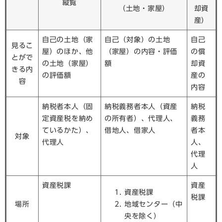
縦覧
（土地・家屋）
却資
産）
自己の土地（家
自己（対象）の土地
自己
見るこ
屋）のほか、他
（家屋）の内容・評価
の償
とがで
の土地（家屋）
額
却資
きる内
の評価額
産の
容
内容
納税者本人（固
納税義務者本人（資産
納税
定資産税を納め
の所有者）、代理人、
義務
ているかた）、
借地人、借家人
者本
対象
代理人
人、
代理
人
資産税課
資産
資産税課
税課
場所
地域センター（中
央を除く）