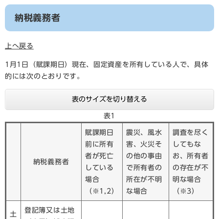
納税義務者
上へ戻る
1月1日（賦課期日）現在、固定資産を所有している人で、具体
的には次のとおりです。
表のサイズを切り替える
表1
賦課期日
震災、風水
調査を尽く
前に所有
害、火災そ
してもな
者が死亡
の他の事由
お、所有者
納税義務者
している
で所有者の
の存在が不
場合
所在が不明
明な場合
（※1,2）
な場合
（※3）
登記簿又は土地
土