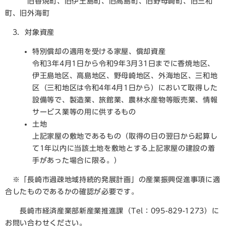
旧香焼町、旧伊王島町、旧高島町、旧野母崎町、旧三和
町、旧外海町
3．対象資産
特別償却の適用を受ける家屋、償却資産
令和3年4月1日から令和9年3月31日までに香焼地区、
伊王島地区、高島地区、野母崎地区、外海地区、三和地
区（三和地区は令和4年4月1日から）において取得した
設備等で、製造業、旅館業、農林水産物等販売業、情報
サービス業等の用に供するもの
土地
上記家屋の敷地であるもの（取得の日の翌日から起算し
て1年以内に当該土地を敷地とする上記家屋の建設の着
手があった場合に限る。）
※「長崎市過疎地域持続的発展計画」の産業振興促進事項に適
合したものであるかの確認が必要です。
長崎市経済産業部新産業推進課（Tel：095-829-1273）に
お問い合わせください。