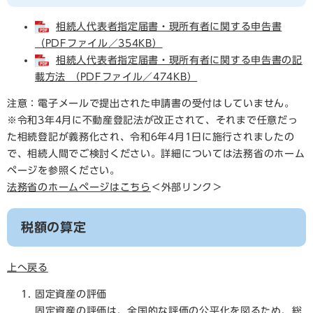
相続人代表者指定届書・現所有者に関する申告書
（PDFファイル／354KB）
相続人代表者指定届書・現所有者に関する申告書の記
載方法 （PDFファイル／474KB）
注意：電子メールで提出された申請書の受付はしていません。
※令和3年4月に不動産登記法が改正されて、それまで任意だっ
た相続登記が義務化され、令和6年4月1日に施行されましたの
で、相続人間でご検討ください。詳細については法務省のホーム
ページを参照ください。
法務省のホームページはこちら
＜外部リンク＞
税額の算定
上へ戻る
固定資産の評価
固定資産の評価は、全国的な評価の公平化を図るため、総