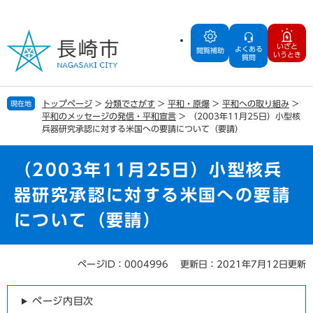
ペ
メ
ー
ニ
ジ
ュ
いざと
よくある
の
ー
閲覧補助
いうとき
質問
先
を
頭
飛
で
ば
トップページ
>
分類でさがす
>
平和・原爆
>
平和への取り組み
>
現在地
す
し
平和のメッセージの発信・平和宣言
>
（2003年11月25日）小型核
。
て
兵器研究承認に対する米国への要請について（要請）
本
文
（2003年11月25日）小型核兵
へ
器研究承認に対する米国への要請
について（要請）
ページID：0004996
更新日：2021年7月12日更新
本
文
ページ内目次