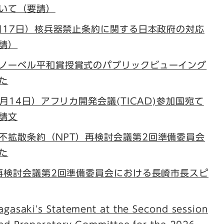
いて（要請）
1月17日）核兵器禁止条約に関する日本政府の対応
請）
ノーベル平和賞授賞式のパブリックビューイング
た
1月14日）アフリカ開発会議(TICAD)参加国宛て
請文
不拡散条約（NPT）再検討会議第2回準備委員会
た
T再検討会議第2回準備委員会における長崎市長スピ
gasaki's Statement at the Second session