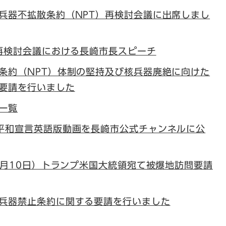
兵器不拡散条約（NPT）再検討会議に出席しまし
T再検討会議における長崎市長スピーチ
条約（NPT）体制の堅持及び核兵器廃絶に向けた
要請を行いました
一覧
平和宣言英語版動画を長崎市公式チャンネルに公
10月10日）トランプ米国大統領宛て被爆地訪問要請
兵器禁止条約に関する要請を行いました