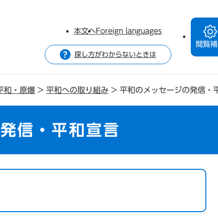
本文へ
Foreign languages
閲覧補
探し方がわからないときは
平和・原爆
>
平和への取り組み
>
平和のメッセージの発信・
の発信・平和宣言