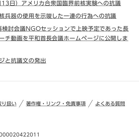
4月13日）アメリカ合衆国臨界前核実験への抗議
核兵器の使用を示唆した一連の行為への抗議
T再検討会議NGOセッションで上映予定であった長
ーチ動画を平和首長会議ホームページに公開しま
ジと抗議文の発出
取り扱い
著作権・リンク・免責事項
よくある質問
00020422011