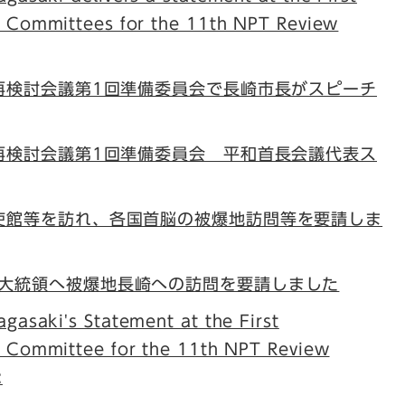
y Committees for the 11th NPT Review
T再検討会議第1回準備委員会で長崎市長がスピーチ
T再検討会議第1回準備委員会 平和首長会議代表ス
使館等を訪れ、各国首脳の被爆地訪問等を要請しま
大統領へ被爆地長崎への訪問を要請しました
gasaki's Statement at the First
y Committee for the 11th NPT Review
: