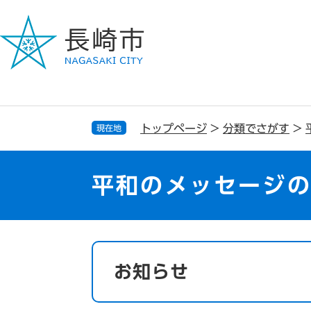
ペ
メ
ー
ニ
ジ
ュ
の
ー
先
を
頭
飛
で
ば
す
し
トップページ
>
分類でさがす
>
現在地
。
て
本
文
平和のメッセージ
へ
本
文
お知らせ