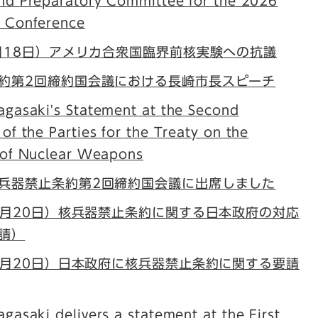
ond Preparatory Committee for the 2026
 Conference
5月18日）アメリカ合衆国臨界前核実験への抗議
約第2回締約国会議における長崎市長スピーチ
gasaki's Statement at the Second
of the Parties for the Treaty on the
n of Nuclear Weapons
兵器禁止条約第2回締約国会議に出席しました
11月20日）核兵器禁止条約に関する日本政府の対応
請）
11月20日）日本政府に核兵器禁止条約に関する要請
gasaki delivers a statement at the First