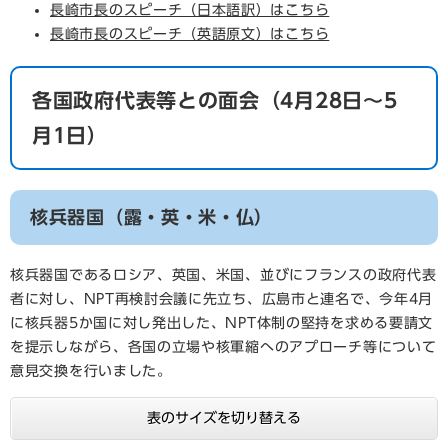
長崎市長のスピーチ（日本語訳）はこちら
長崎市長のスピーチ（英語原文）はこちら
各国政府代表等との面会（4月28日～5
月1日）
核兵器国（
露・英・米・仏
）
核兵器国であるロシア、英国、米国、並びにフランスの政府代表
者に対し、NPT再検討会議に先立ち、広島市と連名で、今年4月
に核兵器5か国に対し発出した、NPT体制の堅持を求める要請文
を提示しながら、各国の立場や核軍縮へのアプローチ等について
意見交換を行いました。
表のサイズを切り替える