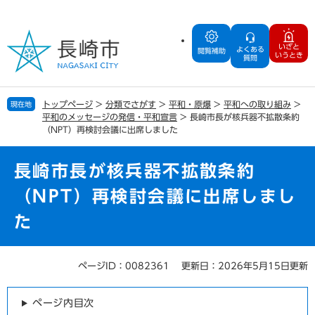
ペ
メ
ー
ニ
ジ
ュ
いざと
よくある
の
ー
閲覧補助
いうとき
質問
先
を
頭
飛
で
ば
トップページ
>
分類でさがす
>
平和・原爆
>
平和への取り組み
>
現在地
す
し
平和のメッセージの発信・平和宣言
>
長崎市長が核兵器不拡散条約
。
て
（NPT）再検討会議に出席しました
本
文
長崎市長が核兵器不拡散条約
へ
（NPT）再検討会議に出席しまし
た
ページID：0082361
更新日：2026年5月15日更新
本
文
ページ内目次