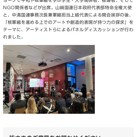
ヨークで平和や核軍縮を学ぶ学生・大学関係者、被爆者、そして
NGO関係者などが出席。山﨑国連日本政府代表部特命全権大使
と、中満国連事務次長兼軍縮担当上級代表による開会挨拶の後、
「核軍縮を進める上でのアートや創造的表現が持つ力の探求」を
テーマに、アーティストらによるパネルディスカッションが行わ
れました。