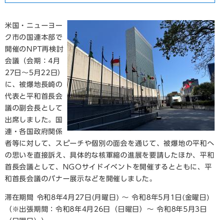
米国・ニューヨー
ク市の国連本部で
開催のNPT再検討
会議（会期：4月
27日～5月22日）
に、被爆地長崎の
代表と平和首長会
議の副会長として
出席しました。国
連・各国政府関係
者等に対して、スピーチや個別の面会を通じて、被爆地の平和へ
の思いを直接訴え、具体的な核軍縮の進展を要請したほか、平和
首長会議として、NGOサイドイベントを開催するとともに、平
和首長会議のバナー展示などを開催しました。
滞在期間 令和8年4月27日(月曜日) ～ 令和8年5月1日(金曜日)
（※出張期間：令和8年4月26日（日曜日）～ 令和8年5月3日