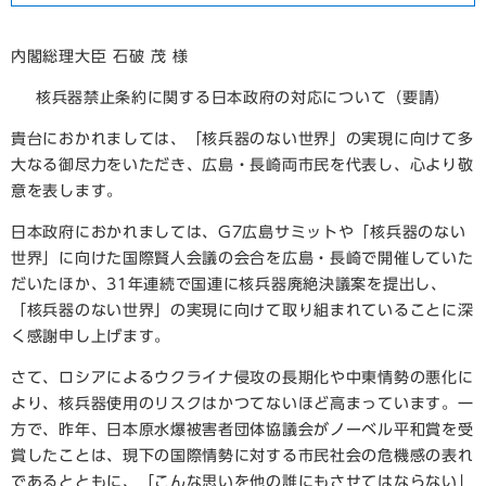
内閣総理大臣 石破 茂 様
核兵器禁止条約に関する日本政府の対応について（要請）
貴台におかれましては、「核兵器のない世界」の実現に向けて多
大なる御尽力をいただき、広島・長崎両市民を代表し、心より敬
意を表します。
日本政府におかれましては、G7広島サミットや「核兵器のない
世界」に向けた国際賢人会議の会合を広島・長崎で開催していた
だいたほか、31年連続で国連に核兵器廃絶決議案を提出し、
「核兵器のない世界」の実現に向けて取り組まれていることに深
く感謝申し上げます。
さて、ロシアによるウクライナ侵攻の長期化や中東情勢の悪化に
より、核兵器使用のリスクはかつてないほど高まっています。一
方で、昨年、日本原水爆被害者団体協議会がノーベル平和賞を受
賞したことは、現下の国際情勢に対する市民社会の危機感の表れ
であるとともに、「こんな思いを他の誰にもさせてはならない」