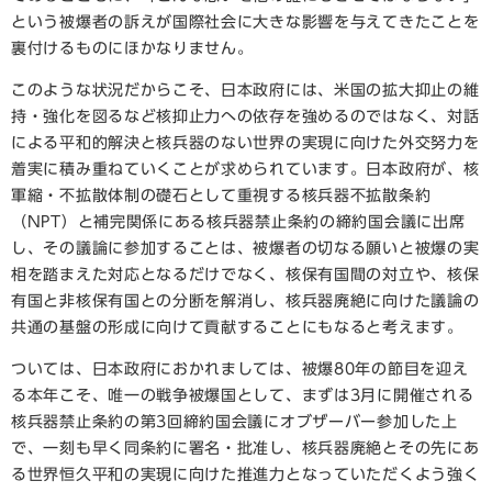
という被爆者の訴えが国際社会に大きな影響を与えてきたことを
裏付けるものにほかなりません。
このような状況だからこそ、日本政府には、米国の拡大抑止の維
持・強化を図るなど核抑止力への依存を強めるのではなく、対話
による平和的解決と核兵器のない世界の実現に向けた外交努力を
着実に積み重ねていくことが求められています。日本政府が、核
軍縮・不拡散体制の礎石として重視する核兵器不拡散条約
（NPT）と補完関係にある核兵器禁止条約の締約国会議に出席
し、その議論に参加することは、被爆者の切なる願いと被爆の実
相を踏まえた対応となるだけでなく、核保有国間の対立や、核保
有国と非核保有国との分断を解消し、核兵器廃絶に向けた議論の
共通の基盤の形成に向けて貢献することにもなると考えます。
ついては、日本政府におかれましては、被爆80年の節目を迎え
る本年こそ、唯一の戦争被爆国として、まずは3月に開催される
核兵器禁止条約の第3回締約国会議にオブザーバー参加した上
で、一刻も早く同条約に署名・批准し、核兵器廃絶とその先にあ
る世界恒久平和の実現に向けた推進力となっていただくよう強く