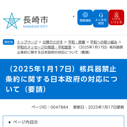
ペ
メ
ー
ニ
ジ
ュ
いざと
よくある
の
ー
閲覧補助
いうとき
質問
先
を
頭
飛
で
ば
トップページ
>
分類でさがす
>
平和・原爆
>
平和への取り組み
>
現在地
す
し
平和のメッセージの発信・平和宣言
>
（2025年1月17日）核兵器禁
。
て
止条約に関する日本政府の対応について（要請）
本
文
（2025年1月17日）核兵器禁止
へ
条約に関する日本政府の対応につ
いて（要請）
ページID：0047884
更新日：2025年1月17日更新
本
文
ページ内目次