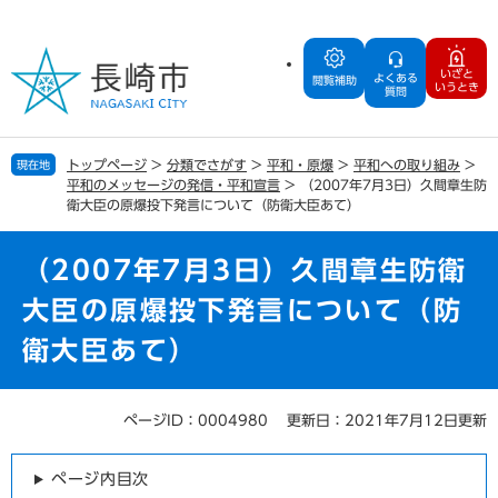
ペ
メ
ー
ニ
ジ
ュ
いざと
よくある
の
ー
閲覧補助
いうとき
質問
先
を
頭
飛
で
ば
トップページ
>
分類でさがす
>
平和・原爆
>
平和への取り組み
>
現在地
す
し
平和のメッセージの発信・平和宣言
>
（2007年7月3日）久間章生防
。
て
衛大臣の原爆投下発言について（防衛大臣あて）
本
文
（2007年7月3日）久間章生防衛
へ
大臣の原爆投下発言について（防
衛大臣あて）
ページID：0004980
更新日：2021年7月12日更新
本
文
ページ内目次