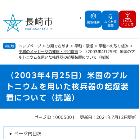
ペ
メ
ー
ニ
ジ
ュ
いざと
よくある
の
ー
閲覧補助
いうとき
質問
先
を
頭
飛
で
ば
トップページ
>
分類でさがす
>
平和・原爆
>
平和への取り組み
>
現在地
す
し
平和のメッセージの発信・平和宣言
>
（2003年4月25日）米国のプ
。
て
ルトニウムを用いた核兵器の起爆装置について（抗議）
本
文
（2003年4月25日）米国のプル
へ
トニウムを用いた核兵器の起爆装
置について（抗議）
ページID：0005001
更新日：2021年7月12日更新
本
文
ページ内目次