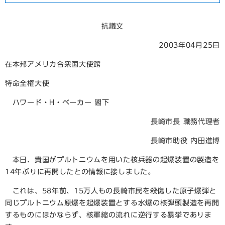
抗議文
2003年04月25日
在本邦アメリカ合衆国大使館
特命全権大使
ハワード・H・ベーカー 閣下
長崎市長 職務代理者
長崎市助役 内田進博
本日、貴国がプルトニウムを用いた核兵器の起爆装置の製造を
14年ぶりに再開したとの情報に接しました。
これは、58年前、15万人もの長崎市民を殺傷した原子爆弾と
同じプルトニウム原爆を起爆装置とする水爆の核弾頭製造を再開
するものにほかならず、核軍縮の流れに逆行する暴挙でありま