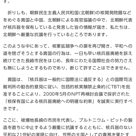
す。
折りしも、朝鮮民主主義人民共和国(北朝鮮)の核開発問題など
をめぐる貴国と中国、北朝鮮による高官協議の中で、北朝鮮代表
が核兵器を保有していると発言した旨の情報が届き、私たちは、
北朝鮮へ厳重な抗議を行っているところであります。
このような中にあって、核軍拡競争への扉を再び開き、平和への
道を閉ざそうとする貴国の行為は、一日も早い核兵器廃絶を訴え
続けてきた長崎市民をはじめ、長年にわたる国際社会の努力さえ
も無にしようとするものであり、断じて許すことはできません。
貴国は、「核兵器は一般的に国際法に違反する」との国際司法
裁判所の勧告的意見に従い、包括的核実験禁止条約(CTBT)を批
准することにより、2000年5月のNPT再検討会議で採択された
「核保有国による核兵器廃絶への明確な約束」を誠実に実行すべ
きです。
ここに、被爆地長崎の市民を代表し、プルトニウム・ピットの製
造を直ちに中止するよう厳重に抗議するとともに、核兵器のない
平和な21世紀の実現に向け、世界の大国としての責務を果たす