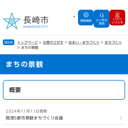
ペ
メ
ー
ニ
ジ
ュ
いざと
よくある
の
ー
閲覧補助
いうとき
質問
先
を
頭
飛
で
ば
トップページ
>
分類でさがす
>
住まい・まちづくり
>
まちづくり
現在地
す
し
>
まちの景観
。
て
本
文
まちの景観
へ
本
文
概要
2024年11月11日更新
開港5都市景観まちづくり会議