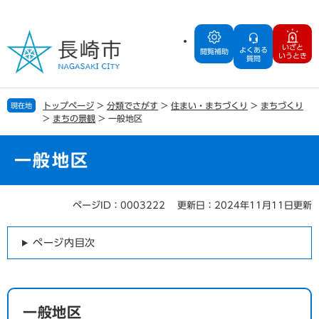
ペ
メ
ー
ニ
ジ
ュ
いざと
よくある
の
ー
閲覧補助
いうとき
質問
先
を
頭
飛
で
ば
トップページ
>
分類でさがす
>
住まい・まちづくり
>
まちづくり
現在地
す
し
>
まちの景観
>
一般地区
。
て
本
文
一般地区
へ
ページID：0003222
更新日：2024年11月11日更新
本
文
ページ内目次
一般地区