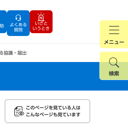
いざと
よくある
助
いうとき
質問
メニュー
る協議・届出
検索
このページを見ている人は
こんなページも見ています