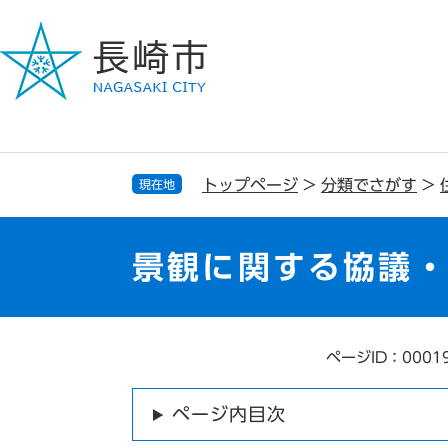
ペ
メ
ー
ニ
ジ
ュ
の
ー
先
を
頭
飛
で
ば
す
し
トップページ
>
分類でさがす
>
現在地
。
て
本
文
景観に関する協議
へ
ページID：0001
本
文
ページ内目次