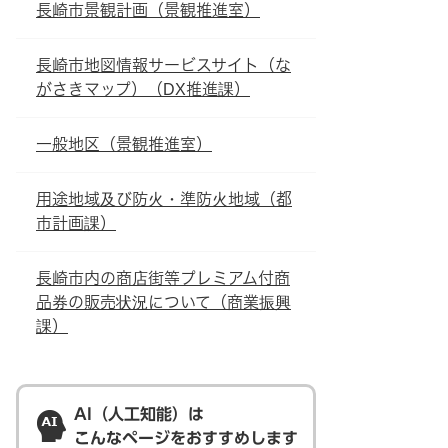
長崎市景観計画（景観推進室）
長崎市地図情報サービスサイト（な
がさきマップ）（DX推進課）
一般地区（景観推進室）
用途地域及び防火・準防火地域（都
市計画課）
長崎市内の商店街等プレミアム付商
品券の販売状況について（商業振興
課）
AI（人工知能）は
こんなページをおすすめします