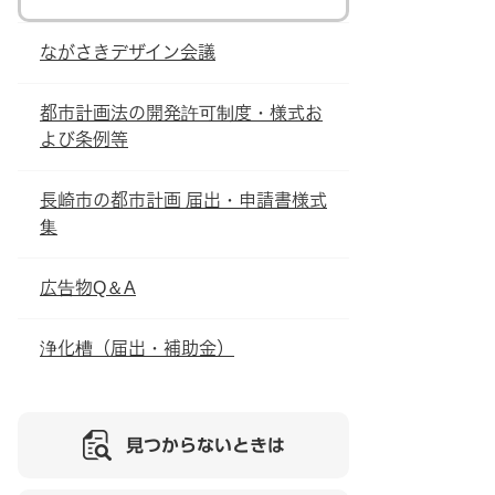
ながさきデザイン会議
都市計画法の開発許可制度・様式お
よび条例等
長崎市の都市計画 届出・申請書様式
集
広告物Q＆A
浄化槽（届出・補助金）
見つからないときは