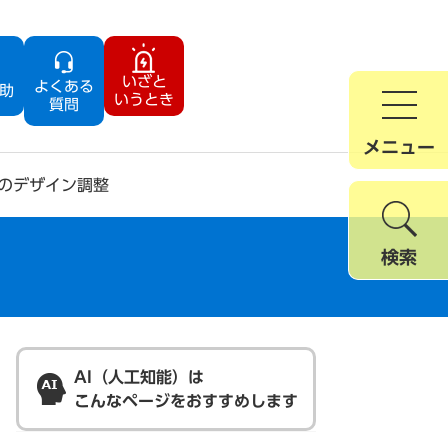
いざと
よくある
助
いうとき
質問
メニュー
のデザイン調整
検索
AI（人工知能）は
こんなページをおすすめします