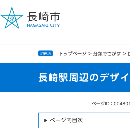
ペ
メ
ー
ニ
ジ
ュ
の
ー
先
を
頭
飛
で
ば
す
し
トップページ
>
分類でさがす
>
現在地
。
て
本
文
長崎駅周辺のデザ
へ
ページID：00480
本
文
ページ内目次