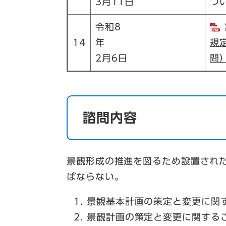
3月11日
つ
令和8
14
年
規
2月6日
問）
諮問内容
景観形成の推進を図るため設置され
ばならない。
景観基本計画の策定と変更に関
景観計画の策定と変更に関する