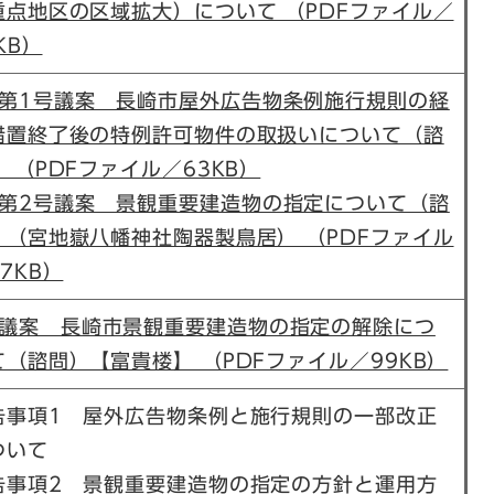
重点地区の区域拡大）について （PDFファイル／
KB）
第1号議案 長崎市屋外広告物条例施行規則の経
措置終了後の特例許可物件の取扱いについて（諮
 （PDFファイル／63KB）
第2号議案 景観重要建造物の指定について（諮
）（宮地嶽八幡神社陶器製鳥居） （PDFファイル
7KB）
議案 長崎市景観重要建造物の指定の解除につ
て（諮問）【富貴楼】 （PDFファイル／99KB）
告事項1 屋外広告物条例と施行規則の一部改正
ついて
告事項2 景観重要建造物の指定の方針と運用方