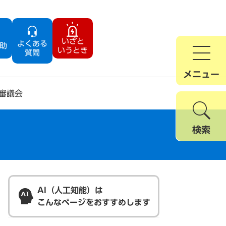
いざと
よくある
助
いうとき
質問
メニュー
審議会
検索
AI（人工知能）は
こんなページをおすすめします