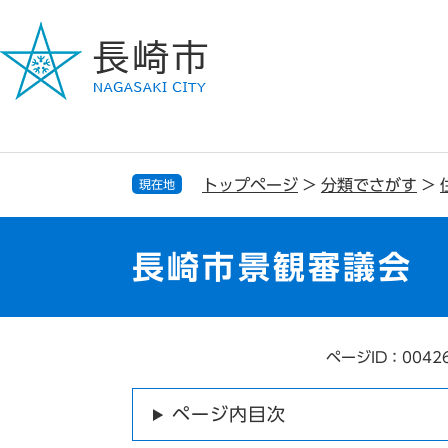
ペ
メ
ー
ニ
ジ
ュ
の
ー
先
を
頭
飛
で
ば
す
し
トップページ
>
分類でさがす
>
現在地
。
て
本
文
長崎市景観審議会
へ
ページID：0042
本
文
ページ内目次