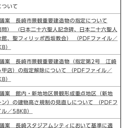
について
議案 長崎市景観重要建造物の指定について
諮問） (日本二十六聖人記念碑、日本二十六聖人
念館、聖フィリッポ西坂教会） （PDFファイル／
KB）
議案 長崎市景観重要建造物（指定第2号 江崎
っ甲店）の指定解除について （PDFファイル／
KB）
議案 館内・新地地区景観形成重点地区（新地
ーン）の建物高さ規制の見直しについて （PDFフ
イル／58KB）
議案 長崎スタジアムシティにおいて基準に適