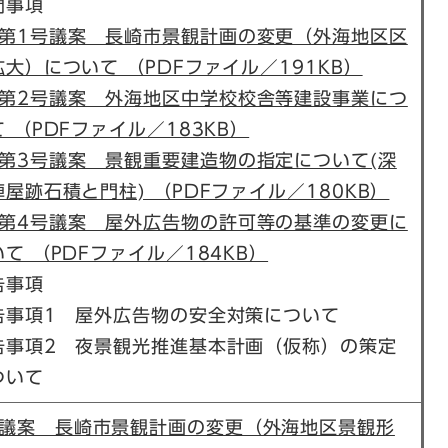
問事項
第1号議案 長崎市景観計画の変更（外海地区区
拡大）について （PDFファイル／191KB）
第2号議案 外海地区中学校校舎等建設事業につ
 （PDFファイル／183KB）
第3号議案 景観重要建造物の指定について(深
陣屋跡石積と門柱) （PDFファイル／180KB）
第4号議案 屋外広告物の許可等の基準の変更に
て （PDFファイル／184KB）
告事項
告事項1 屋外広告物の安全対策について
告事項2 夜景観光推進基本計画（仮称）の策定
ついて
議案 長崎市景観計画の変更（外海地区景観形