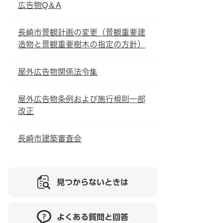
広告物Q＆A
長崎市景観計画の変更（景観重要建
造物と景観重要樹木の指定の方針）
屋外広告物関係法令集
屋外広告物条例および施行規則一部
改正
長崎市建築審査会
見つからないときは
よくある質問と回答