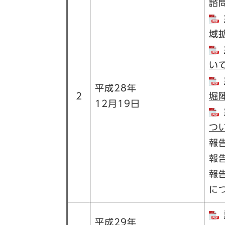
諮
域
いて
平成28年
2
堀
12月19日
つい
報
報
報
に
平成29年