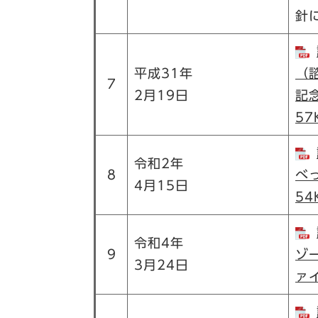
針
平成31年
（
7
2月19日
記
57
令和2年
8
べ
4月15日
54
令和4年
9
ゾ
3月24日
ァ