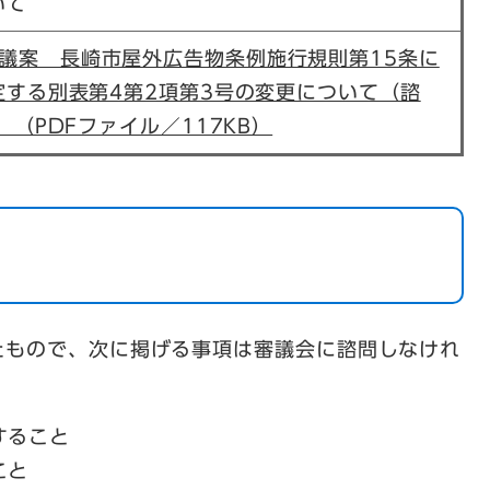
いて
議案 長崎市屋外広告物条例施行規則第15条に
定する別表第4第2項第3号の変更について（諮
 （PDFファイル／117KB）
たもので、次に掲げる事項は審議会に諮問しなけれ
すること
こと