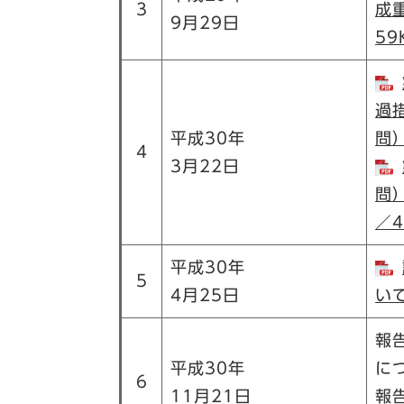
3
成
9月29日
59
過
平成30年
問）
4
3月22日
問
／4
平成30年
5
4月25日
い
報
平成30年
に
6
11月21日
報