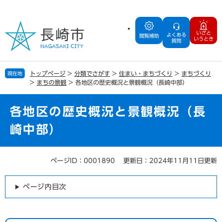
ペ
メ
ー
ニ
ジ
ュ
いざと
よくある
の
ー
閲覧補助
いうとき
質問
先
を
頭
飛
で
ば
トップページ
>
分類でさがす
>
住まい・まちづくり
>
まちづくり
現在地
す
し
>
まちの景観
>
各地区の歴史概況と景観概況（長崎中部）
。
て
本
文
各地区の歴史概況と景観概況（長
へ
崎中部）
ページID：0001890
更新日：2024年11月11日更新
本
文
ページ内目次