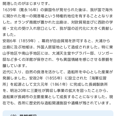
開港したのがはじまりです。
1639年（寛永16年）の鎖国令が発せられた後は、我が国で海外
に開かれた唯一の開港場という特権的地位を有することとなりま
した。オランダ商館が置かれた出島は、対欧貿易並びに西欧の学
術・文化の受け入れ窓口として、我が国の近代化に大きく貢献し
ました。
安政6年（1859年）、幕府が自由貿易を許可すると、大浦から
出島に及ぶ地域は、外国人居留地として造成されました。特に東
山手地区や南山手地区には、大浦天主堂やグラバー邸、リンガー
邸など多くの洋館が保存され、今も異国情緒を感じさせる景観を
醸しています。
近代に入り、自然の良港を活かして、造船所を中心とした産業が
発展しました。安政2年（1855年）に設立された「海軍伝習
所」を起源として文久元年（1861年）に完成した長崎製鉄所
を、明治20年に三菱社が買収し事業の拡大を図ったことから、
造船業が長崎市の主要産業として成長することになりました。現
在でも、各所に歴史的な造船関連施設や遺構が残されています。