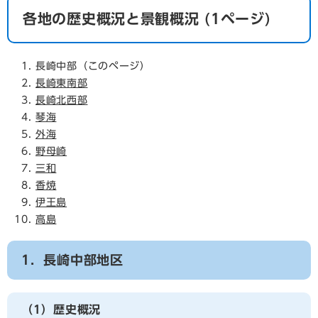
各地の歴史概況と景観概況 (1ページ)
長崎中部（このページ）
長崎東南部
長崎北西部
琴海
外海
野母崎
三和
香焼
伊王島
高島
1．長崎中部地区
（1）歴史概況