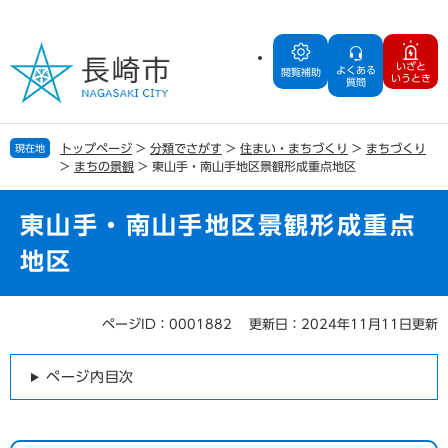
ペ
メ
ー
ニ
ジ
ュ
いざと
よくある
の
ー
閲覧補助
いうとき
質問
先
を
頭
飛
で
ば
トップページ
>
分類でさがす
>
住まい・まちづくり
>
まちづくり
現在地
す
し
>
まちの景観
>
東山手・南山手地区景観形成重点地区
。
て
本
文
東山手・南山手地区景観形成重点
へ
地区
ページID：0001882
更新日：2024年11月11日更新
本
文
ページ内目次