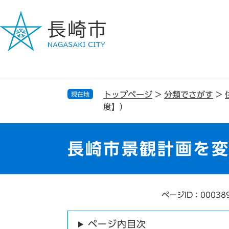
ペ
メ
ー
ニ
ジ
ュ
の
ー
先
を
頭
飛
で
ば
す
し
トップページ
>
分類でさがす
>
現在地
。
て
度】）
本
文
へ
長崎市景観計画を変
ページID：00038
本
文
ページ内目次