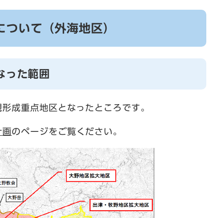
について（外海地区）
なった範囲
観形成重点地区となったところです。
計画
のページをご覧ください。