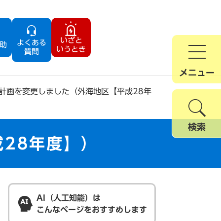
いざと
よくある
助
いうとき
質問
メニュー
計画を変更しました（外海地区【平成28年
検索
28年度】）
AI（人工知能）は
こんなページをおすすめします