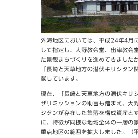
外海地区においては、平成24年4月
して指定し、大野教会堂、出津教会
た景観まちづくりを進めてきました
「長崎と天草地方の潜伏キリシタン
献しています。
現在、「長崎と天草地方の潜伏キリ
ザリミッションの助言も踏まえ、大
シタンが存在した集落を構成資産と
に、特徴が同様な地域全体の一層の
重点地区の範囲を拡大しました。（平