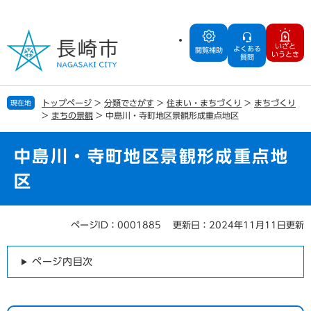
ペ
メ
ー
ニ
ジ
ュ
いざと
よくある
の
ー
閲覧補助
いうとき
質問
先
を
頭
飛
で
ば
トップページ
>
分類でさがす
>
住まい・まちづくり
>
まちづくり
現在地
す
し
>
まちの景観
>
中島川・寺町地区景観形成重点地区
。
て
本
文
中島川・寺町地区景観形成重点地
へ
区
ページID：0001885
更新日：2024年11月11日更新
本
文
ページ内目次