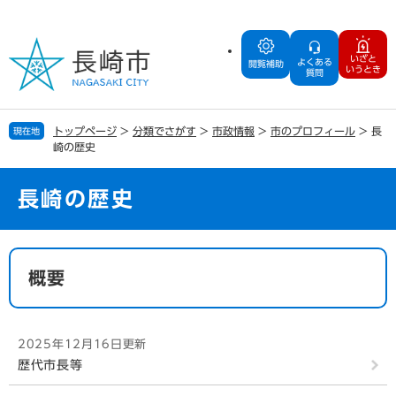
ペ
メ
ー
ニ
ジ
ュ
いざと
よくある
の
ー
閲覧補助
いうとき
質問
先
を
頭
飛
で
ば
トップページ
>
分類でさがす
>
市政情報
>
市のプロフィール
>
長
現在地
す
し
崎の歴史
。
て
本
文
長崎の歴史
へ
本
文
概要
2025年12月16日更新
歴代市長等