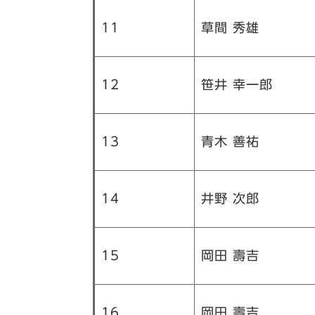
11
草間 秀雄
12
笹井 幸一郎
13
青木 善祐
14
井野 次郎
15
岡田 壽吉
16
岡田 壽吉