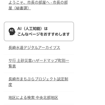
ようこそ、市長の部屋へ - 市長の部
屋（秘書課）
AI（人工知能）は
こんなページをおすすめします
長崎水道デジタルアーカイブス
サ行 土砂災害ハザードマップ町別一
覧表
長崎市まちぶらプロジェクト認定制
度
地区による検索 中央北部地区