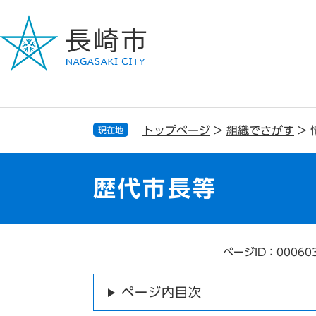
ペ
メ
ー
ニ
ジ
ュ
の
ー
先
を
頭
飛
で
ば
す
し
トップページ
>
組織でさがす
>
現在地
。
て
本
文
歴代市長等
へ
ページID：00060
本
文
ページ内目次