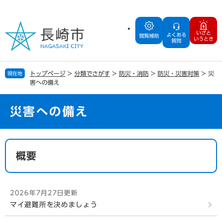
ペ
メ
ー
ニ
ジ
ュ
いざと
よくある
の
ー
閲覧補助
いうとき
質問
先
を
頭
飛
で
ば
トップページ
>
分類でさがす
>
防災・消防
>
防災・災害対策
>
災
現在地
す
し
害への備え
。
て
本
文
災害への備え
へ
本
文
概要
2026年7月27日更新
マイ避難所を決めましょう