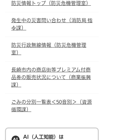
防災情報トップ（防災危機管理室）
発生中の災害問い合わせ（消防局 指
令課）
防災行政無線情報（防災危機管理
室）
長崎市内の商店街等プレミアム付商
品券の販売状況について（商業振興
課）
ごみの分別一覧表＜50音別＞（資源
循環課）
AI（人工知能）は