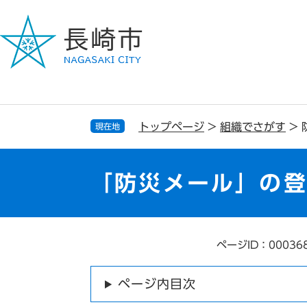
ペ
メ
ー
ニ
ジ
ュ
の
ー
先
を
頭
飛
で
ば
す
し
トップページ
>
組織でさがす
>
現在地
。
て
本
文
「防災メール」の
へ
ページID：00036
本
文
ページ内目次