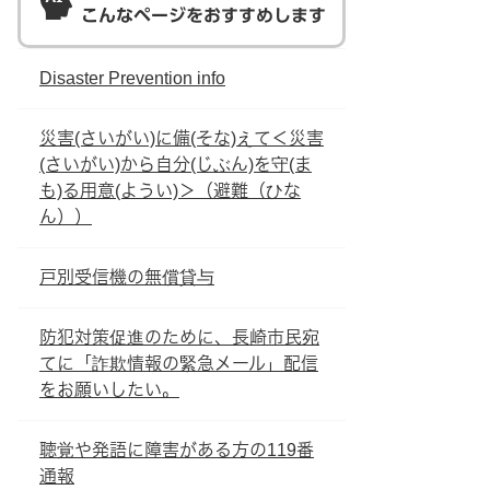
こんなページをおすすめします
Disaster Prevention info
災害(さいがい)に備(そな)えて＜災害
(さいがい)から自分(じぶん)を守(ま
も)る用意(ようい)＞（避難（ひな
ん））
戸別受信機の無償貸与
防犯対策促進のために、長崎市民宛
てに「詐欺情報の緊急メール」配信
をお願いしたい。
聴覚や発語に障害がある方の119番
通報