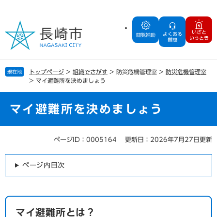
ペ
メ
ー
ニ
ジ
ュ
いざと
よくある
の
ー
閲覧補助
いうとき
質問
先
を
頭
飛
で
ば
トップページ
>
組織でさがす
>
防災危機管理室
>
防災危機管理室
現在地
す
し
>
マイ避難所を決めましょう
。
て
本
文
マイ避難所を決めましょう
へ
ページID：0005164
更新日：2026年7月27日更新
本
文
ページ内目次
マイ避難所とは？