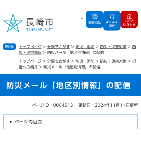
ペ
メ
ー
ニ
ジ
ュ
いざと
よくある
の
ー
閲覧補助
いうとき
質問
先
を
頭
飛
で
ば
トップページ
>
分類でさがす
>
防災・消防
>
防災・災害対策
>
防
現在地
す
し
災・災害情報
>
防災メール「地区別情報」の配信
。
て
トップページ
>
分類でさがす
>
防災・消防
>
防災・災害対策
>
災
本
害への備え
>
防災メール「地区別情報」の配信
文
へ
防災メール「地区別情報」の配信
ページID：0004513
更新日：2024年11月11日更新
本
文
ページ内目次