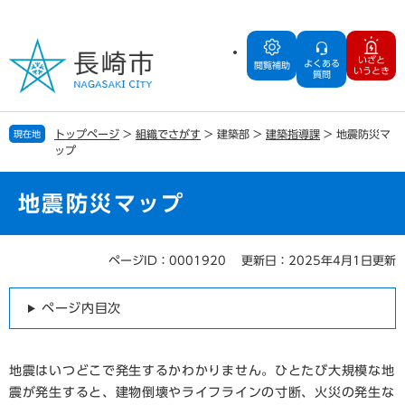
ペ
メ
ー
ニ
ジ
ュ
いざと
よくある
の
ー
閲覧補助
いうとき
質問
先
を
頭
飛
で
ば
トップページ
>
組織でさがす
>
建築部
>
建築指導課
>
地震防災マ
現在地
す
し
ップ
。
て
本
文
地震防災マップ
へ
ページID：0001920
更新日：2025年4月1日更新
本
文
ページ内目次
地震はいつどこで発生するかわかりません。ひとたび大規模な地
震が発生すると、建物倒壊やライフラインの寸断、火災の発生な