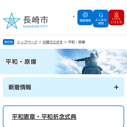
ペ
メ
ー
ニ
ジ
ュ
いざと
よくある
の
ー
閲覧補助
いうとき
質問
先
を
頭
飛
で
ば
トップページ
>
分類でさがす
>
平和・原爆
現在地
す
し
。
て
本
平和・原爆
文
へ
本
文
新着情報
平和憲章・平和祈念式典