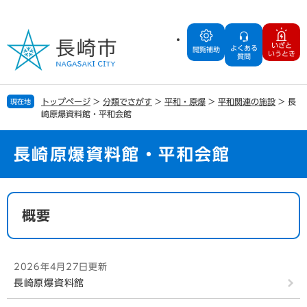
ペ
メ
ー
ニ
ジ
ュ
いざと
よくある
の
ー
閲覧補助
いうとき
質問
先
を
頭
飛
で
ば
トップページ
>
分類でさがす
>
平和・原爆
>
平和関連の施設
>
長
現在地
す
し
崎原爆資料館・平和会館
。
て
本
文
長崎原爆資料館・平和会館
へ
本
文
概要
2026年4月27日更新
長崎原爆資料館