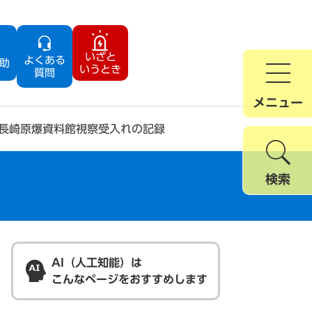
いざと
よくある
助
いうとき
質問
メニュー
長崎原爆資料館視察受入れの記録
検索
AI（人工知能）は
こんなページをおすすめします