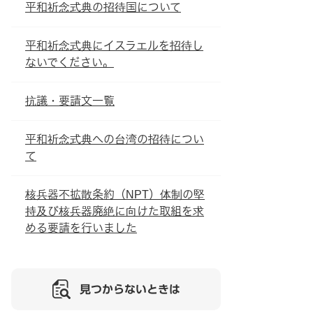
平和祈念式典の招待国について
平和祈念式典にイスラエルを招待し
ないでください。
抗議・要請文一覧
平和祈念式典への台湾の招待につい
て
核兵器不拡散条約（NPT）体制の堅
持及び核兵器廃絶に向けた取組を求
める要請を行いました
見つからないときは