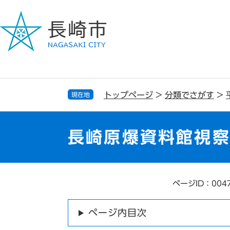
ペ
メ
ー
ニ
ジ
ュ
の
ー
先
を
頭
飛
で
ば
す
し
トップページ
>
分類でさがす
>
現在地
。
て
本
文
長崎原爆資料館視
へ
ページID：004
本
文
ページ内目次