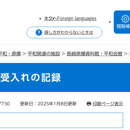
本文へ
Foreign languages
閲覧補
探し方がわからないときは
平和・原爆
>
平和関連の施設
>
長崎原爆資料館・平和会館
>
察受入れの記録
7730
更新日：2025年1月8日更新
印刷ページ表示