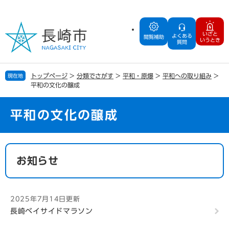
ペ
メ
ー
ニ
ジ
ュ
いざと
よくある
の
ー
閲覧補助
いうとき
質問
先
を
頭
飛
で
ば
トップページ
>
分類でさがす
>
平和・原爆
>
平和への取り組み
>
現在地
す
し
平和の文化の醸成
。
て
本
文
平和の文化の醸成
へ
本
文
お知らせ
2025年7月14日更新
長崎ベイサイドマラソン