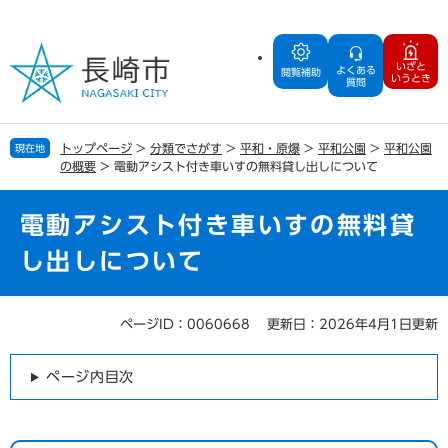
ペ
メ
ー
ニ
ジ
ュ
いざと
よくある
の
ー
閲覧補助
いうとき
質問
先
を
頭
飛
で
ば
トップページ
>
分類でさがす
>
平和・原爆
>
平和公園
>
平和公園
現在地
す
し
の概要
>
電動アシスト付き車いすの無料貸し出しについて
。
て
本
文
電動アシスト付き車いすの無料貸
へ
し出しについて
ページID：0060668
更新日：2026年4月1日更新
本
文
ページ内目次