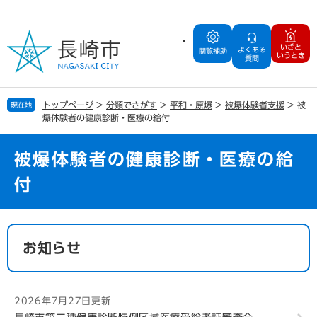
ペ
メ
ー
ニ
ジ
ュ
いざと
よくある
の
ー
閲覧補助
いうとき
質問
先
を
頭
飛
で
ば
トップページ
>
分類でさがす
>
平和・原爆
>
被爆体験者支援
>
被
現在地
す
し
爆体験者の健康診断・医療の給付
。
て
本
文
被爆体験者の健康診断・医療の給
へ
付
本
文
お知らせ
2026年7月27日更新