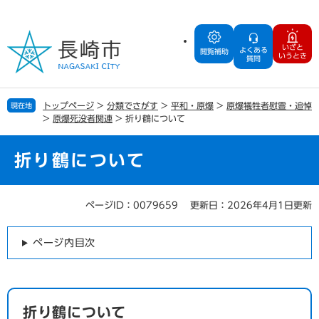
ペ
メ
ー
ニ
ジ
ュ
いざと
よくある
の
ー
閲覧補助
いうとき
質問
先
を
頭
飛
で
ば
トップページ
>
分類でさがす
>
平和・原爆
>
原爆犠牲者慰霊・追悼
現在地
す
し
>
原爆死没者関連
>
折り鶴について
。
て
本
文
折り鶴について
へ
ページID：0079659
更新日：2026年4月1日更新
本
文
ページ内目次
折り鶴について