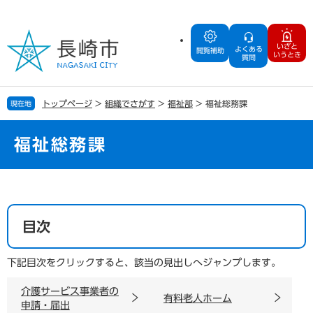
ペ
メ
ー
ニ
ジ
ュ
いざと
よくある
の
ー
閲覧補助
いうとき
質問
先
を
頭
飛
で
ば
トップページ
>
組織でさがす
>
福祉部
>
福祉総務課
現在地
す
し
。
て
本
福祉総務課
文
へ
本
文
目次
下記目次をクリックすると、該当の見出しへジャンプします。
介護サービス事業者の
有料老人ホーム
申請・届出