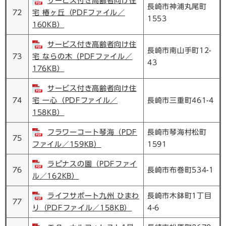
サービス付き高齢者向け住
長崎市神浦丸尾町
72
宅 椿ヶ丘（PDFファイル／
1553
160KB）
サービス付き高齢者向け住
長崎市南山手町12-
73
宅 ならの木（PDFファイル／
43
176KB）
サービス付き高齢者向け住
74
宅 一心（PDFファイル／
長崎市三重町461-4
158KB）
フラワーコート琴海（PDF
長崎市琴海村松町
75
ファイル／159KB）
1591
ラピナスの園（PDFファイ
76
長崎市布巻町534-1
ル／162KB）
ライフサポート九州 ひまわ
長崎市木鉢町1丁目
77
り（PDFファイル／158KB）
4-6