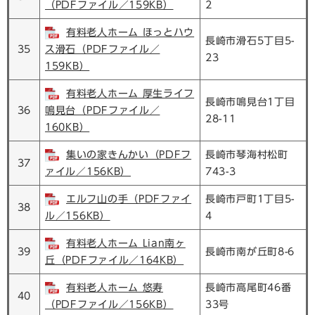
（PDFファイル／159KB）
2
有料老人ホーム ほっとハウ
長崎市滑石5丁目5-
35
ス滑石（PDFファイル／
23
159KB）
有料老人ホーム 厚生ライフ
長崎市鳴見台1丁目
36
鳴見台（PDFファイル／
28-11
160KB）
集いの家きんかい（PDFフ
長崎市琴海村松町
37
ァイル／156KB）
743-3
エルフ山の手（PDFファイ
長崎市戸町1丁目5-
38
ル／156KB）
4
有料老人ホーム Lian南ヶ
39
長崎市南が丘町8-6
丘（PDFファイル／164KB）
有料老人ホーム 悠寿
長崎市高尾町46番
40
（PDFファイル／156KB）
33号