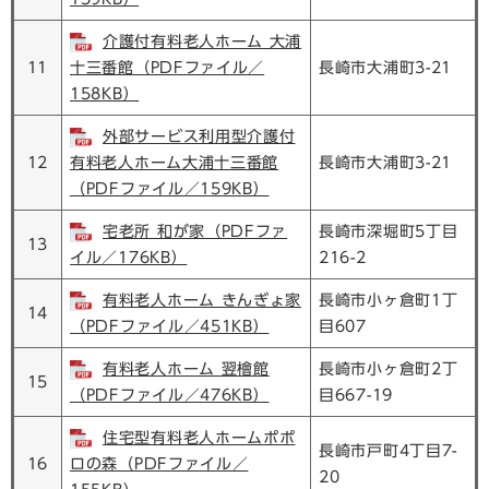
介護付有料老人ホーム 大浦
11
十三番館（PDFファイル／
長崎市大浦町3-21
158KB）
外部サービス利用型介護付
12
有料老人ホーム大浦十三番館
長崎市大浦町3-21
（PDFファイル／159KB）
宅老所 和が家（PDFファ
長崎市深堀町5丁目
13
イル／176KB）
216-2
有料老人ホーム きんぎょ家
長崎市小ヶ倉町1丁
14
（PDFファイル／451KB）
目607
有料老人ホーム 翌檜館
長崎市小ヶ倉町2丁
15
（PDFファイル／476KB）
目667-19
住宅型有料老人ホームポポ
長崎市戸町4丁目7-
16
ロの森（PDFファイル／
20