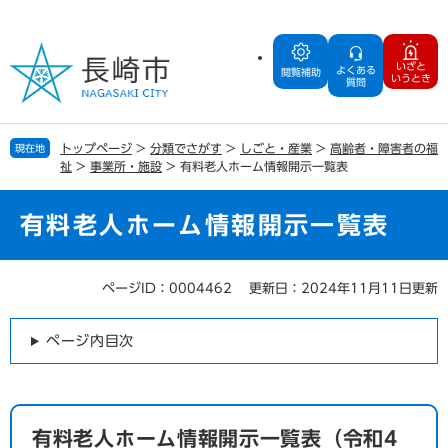
ペ
メ
ー
ニ
ジ
ュ
いざと
よくある
の
ー
閲覧補助
いうとき
質問
先
を
頭
飛
で
ば
トップページ
>
分類でさがす
>
しごと・産業
>
高齢者・障害者の福
現在地
す
し
祉
>
事業所・施設
>
有料老人ホーム情報開示一覧表
。
て
本
文
有料老人ホーム情報開示一覧表
へ
ページID：0004462
更新日：2024年11月11日更新
本
文
ページ内目次
有料老人ホーム情報開示一覧表（令和4