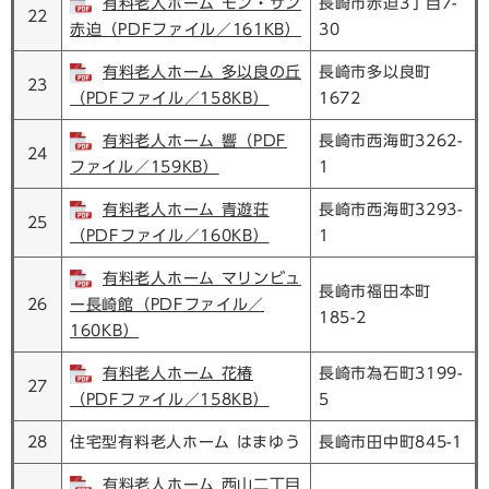
有料老人ホーム モン・サン
長崎市赤迫3丁目7-
22
赤迫（PDFファイル／161KB）
30
有料老人ホーム 多以良の丘
長崎市多以良町
23
（PDFファイル／158KB）
1672
有料老人ホーム 響（PDF
長崎市西海町3262-
24
ファイル／159KB）
1
有料老人ホーム 青遊荘
長崎市西海町3293-
25
（PDFファイル／160KB）
1
有料老人ホーム マリンビュ
長崎市福田本町
26
ー長崎館（PDFファイル／
185-2
160KB）
有料老人ホーム 花椿
長崎市為石町3199-
27
（PDFファイル／158KB）
5
28
住宅型有料老人ホーム はまゆう
長崎市田中町845-1
有料老人ホーム 西山二丁目