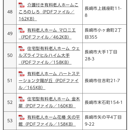
介護付き有料老人ホームこ
長崎市上銭座町11-
48
ころのしろ（PDFファイル／
8
162KB）
有料老人ホーム マロニエ
長崎市小ヶ倉町2丁
49
（PDFファイル／462KB）
目355
住宅型有料老人ホーム ウェ
長崎市大手1丁目
50
ルズライフヒルハイム大手
28-3
（PDFファイル／158KB）
有料老人ホーム ハートステ
51
ーション夕陽が丘（PDFファイ
長崎市住吉町21-7
ル／165KB）
住宅型有料老人ホーム 金木
52
長崎市末石町154-1
犀（PDFファイル／160KB）
有料老人ホーム花椿 矢の平
長崎市矢の平4丁目
53
館（PDFファイル／158KB）
9-22