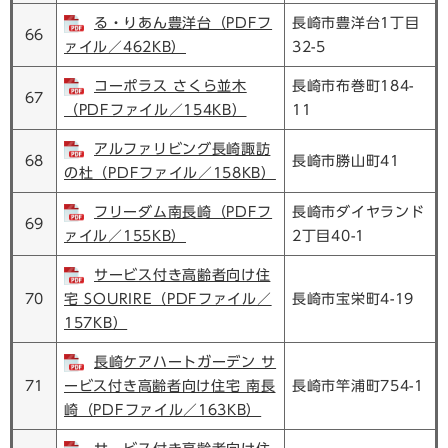
る・りあん豊洋台（PDFフ
長崎市豊洋台1丁目
66
ァイル／462KB）
32-5
コーポラス さくら並木
長崎市布巻町184-
67
（PDFファイル／154KB）
11
アルファリビング長崎諏訪
68
長崎市勝山町41
の杜（PDFファイル／158KB）
フリーダム南長崎（PDFフ
長崎市ダイヤランド
69
ァイル／155KB）
2丁目40-1
サービス付き高齢者向け住
70
宅 SOURIRE（PDFファイル／
長崎市宝栄町4-19
157KB）
長崎ケアハートガーデン サ
71
ービス付き高齢者向け住宅 南長
長崎市竿浦町754-1
崎（PDFファイル／163KB）