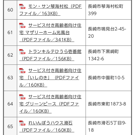
モン・サン琴海村松（PDF
長崎市琴海村松町
60
ファイル／163KB）
399
サービス付き高齢者向け住
長崎市鳴見台2-45-
61
宅 マザリーホーム光風台
20
（PDFファイル／341KB）
トランキルテひうら壱番館
長崎市下黒崎町
62
（PDFファイル／156KB）
1342-6
サービス付き高齢者向け住
63
宅 「いしのき」（PDFファイ
長崎市中園町10-5
ル／160KB）
サービス付き高齢者向け住
64
宅 グリーンピース（PDFファ
長崎市東町1873-8
イル／160KB）
れいんぼうハウス滑石
長崎市滑石5丁目9-
65
（PDFファイル／160KB）
18