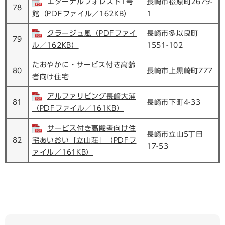
エターナルフォレスト1号
長崎市松原町2679-
78
館（PDFファイル／162KB）
1
クラージュ風（PDFファイ
長崎市多以良町
79
ル／162KB）
1551-102
たおやかに・サービス付き高齢
80
長崎市上黒崎町777
者向け住宅
アルファリビング長崎大浦
81
長崎市下町4-33
（PDFファイル／161KB）
サービス付き高齢者向け住
長崎市立山5丁目
82
宅あいおい「立山荘」（PDFフ
17-53
ァイル／161KB）