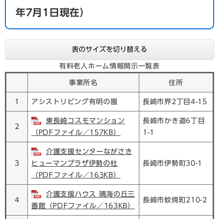
年7月1日現在）
表のサイズを切り替える
有料老人ホーム情報開示一覧表
事業所名
住所
1
アシストリビング有明の園
長崎市界2丁目4-15
東長崎コスモマンション
長崎市かき道6丁目
2
（PDFファイル／157KB）
1-1
介護支援センターながさき
3
ヒューマンプラザ伊勢の杜
長崎市伊勢町30-1
（PDFファイル／163KB）
介護支援ハウス 晴海の丘三
4
長崎市蚊焼町210-2
番館（PDFファイル／163KB）