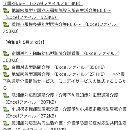
介護R8.6～ （Excelファイル／813KB）
地域密着型介護老人福祉施設入所者生活介護R8.6～
（Excelファイル／523KB）
看護小規模多機能型居宅介護R8.6～ （Excelファイル／
753KB）
【令和8年5月まで分】
定期巡回・随時対応型訪問介護看護 （Excelファイル／
360KB）
夜間対応型訪問介護 （Excelファイル／356KB）
地域密着型通所介護 （Excelファイル／271KB）
​
※
介護
予防通所介護相当サービス・ミニデイサービスの様式はこちらか
ら
認知症対応型通所介護・介護予防認知症対応型通所介護
（Excelファイル／307KB）
小規模多機能型居宅介護・介護予防小規模多機能型居宅介護
（Excelファイル／372KB）
認知症対応型共同生活介護・介護予防認知症対応型共同生活