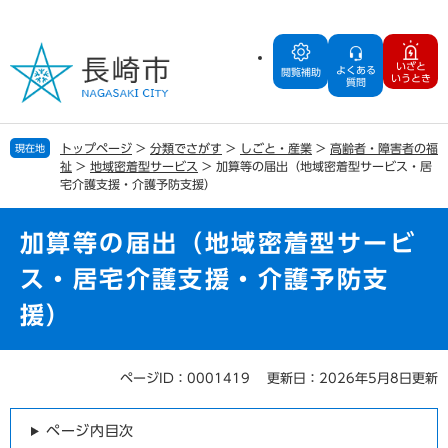
ペ
メ
ー
ニ
ジ
ュ
いざと
よくある
の
ー
閲覧補助
いうとき
質問
先
を
頭
飛
で
ば
トップページ
>
分類でさがす
>
しごと・産業
>
高齢者・障害者の福
現在地
す
し
祉
>
地域密着型サービス
>
加算等の届出（地域密着型サービス・居
。
て
宅介護支援・介護予防支援）
本
文
加算等の届出（地域密着型サービ
へ
ス・居宅介護支援・介護予防支
援）
ページID：0001419
更新日：2026年5月8日更新
本
文
ページ内目次