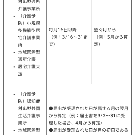
対応型通所
介護事業所
（介護予
防）小規模
毎月16日以降
翌々月から
多機能型居
（例：3/16～31ま
（例：5月から算
宅介護事業
で）
定）
所
地域密着型
通所介護
居宅介護支
援
（介護予
防）認知症
対応型共同
●届出が受理された日が属する月の翌月
生活介護事
から算定（例：届出書を
3/2～31
に受
業所
理した場合、
4月
から算定）
地域密着型
●届出が受理された日が月の初日である