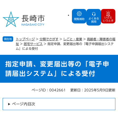
ペ
メ
ー
ニ
ジ
ュ
いざと
よくある
の
ー
閲覧補助
いうとき
質問
先
を
頭
飛
で
ば
トップページ
>
分類でさがす
>
しごと・産業
>
高齢者・障害者の福
現在地
す
し
祉
>
居宅サービス
>
指定申請、変更届出等の「電子申請届出システ
。
て
ム」による受付
本
文
指定申請、変更届出等の「電子申
へ
請届出システム」による受付
ページID：0042661
更新日：2025年5月9日更新
本
文
ページ内目次