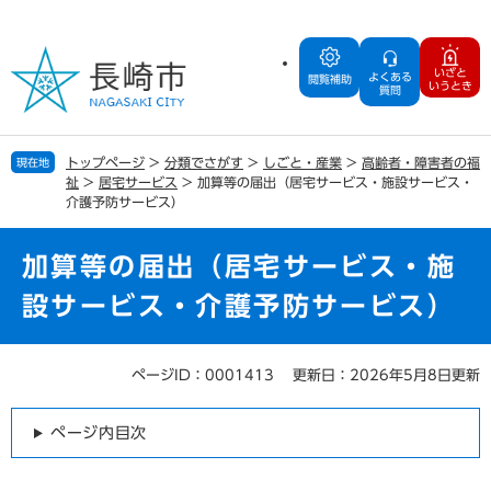
ペ
メ
ー
ニ
ジ
ュ
いざと
よくある
の
ー
閲覧補助
いうとき
質問
先
を
頭
飛
で
ば
トップページ
>
分類でさがす
>
しごと・産業
>
高齢者・障害者の福
現在地
す
し
祉
>
居宅サービス
>
加算等の届出（居宅サービス・施設サービス・
。
て
介護予防サービス）
本
文
加算等の届出（居宅サービス・施
へ
設サービス・介護予防サービス）
ページID：0001413
更新日：2026年5月8日更新
本
文
ページ内目次