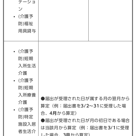
テーショ
ン
(介護予
防)福祉
用具貸与
(介護予
防)短期
入所生活
介護
(介護予
防)短期
入所療養
●届出が受理された日が属する月の翌月から
介護
算定（例：届出書を
3/2～31
に受理した場
(介護予
合、
4月
から算定）
防)特定
●届出が受理された日が月の初日である場合
施設入居
は当該月から算定（例：届出書を
3/1
に受理
者生活介
した場合、
3月
から算定）